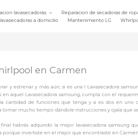
acion lavasecadoras
Reparacion de secadoras de rop
lavasecadoras a domicilio
Mantenimiento LG
Whirlp
hirlpool en Carmen
ar y estrenar y más aún, si es una l Lavasecadora samsun
ijas en aquel Lavasecadora samsung, cumpla con el requer
 la cantidad de funciones que tenga y si es dos en uno 
a tomar mucho tiempo dándole instrucciones y ojala que sea 
al final habrás adquirido la mejor lavasecadora samsung 
da porque invertiste en el mejor que encontraste en Carme