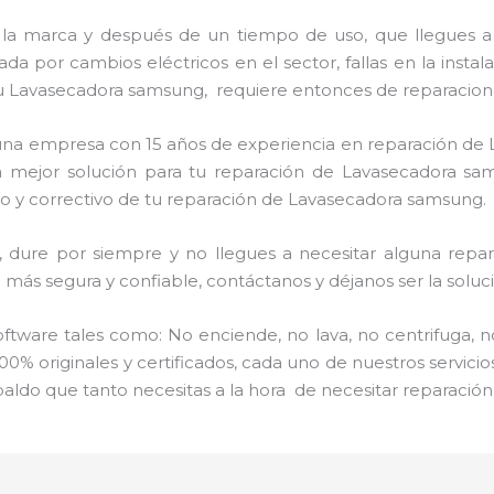
 la marca y después de un tiempo de uso, que llegues a
a por cambios eléctricos en el sector, fallas en la instal
u Lavasecadora samsung, requiere entonces de reparacione
s una empresa con 15 años de experiencia en reparación d
a mejor solución para tu reparación de Lavasecadora sam
o y correctivo de tu reparación de Lavasecadora samsung.
ure por siempre y no llegues a necesitar alguna repara
más segura y confiable, contáctanos y déjanos ser la soluci
ware tales como: No enciende, no lava, no centrifuga, n
00% originales y certificados, cada uno de nuestros servic
paldo que tanto necesitas a la hora de necesitar reparaci