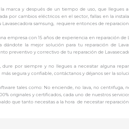
 la marca y después de un tiempo de uso, que llegues a
a por cambios eléctricos en el sector, fallas en la instal
u Lavasecadora samsung, requiere entonces de reparacione
s una empresa con 15 años de experiencia en reparación d
aria dándote la mejor solución para tu reparación de Lav
ento preventivo y correctivo de tu reparación de Lavaseca
ure por siempre y no llegues a necesitar alguna repara
más segura y confiable, contáctanos y déjanos ser la soluci
ware tales como: No enciende, no lava, no centrifuga, n
00% originales y certificados, cada uno de nuestros servic
paldo que tanto necesitas a la hora de necesitar reparaci