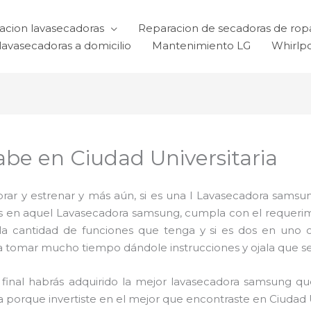
acion lavasecadoras
Reparacion de secadoras de rop
lavasecadoras a domicilio
Mantenimiento LG
Whirlp
be en Ciudad Universitaria
ar y estrenar y más aún, si es una l Lavasecadora samsun
ijas en aquel Lavasecadora samsung, cumpla con el requer
 la cantidad de funciones que tenga y si es dos en uno 
a tomar mucho tiempo dándole instrucciones y ojala que sea 
al final habrás adquirido la mejor lavasecadora samsung 
a porque invertiste en el mejor que encontraste en Ciudad U