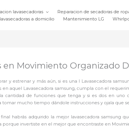
acion lavasecadoras
Reparacion de secadoras de rop
lavasecadoras a domicilio
Mantenimiento LG
Whirlp
s en Movimiento Organizado D
ar y estrenar y más aún, si es una l Lavasecadora samsun
ijas en aquel Lavasecadora samsung, cumpla con el requer
 la cantidad de funciones que tenga y si es dos en uno 
a tomar mucho tiempo dándole instrucciones y ojala que sea 
al final habrás adquirido la mejor lavasecadora samsung 
da porque invertiste en el mejor que encontraste en Movim