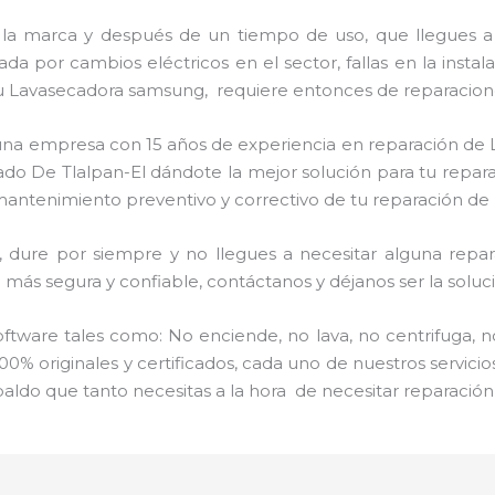
 la marca y después de un tiempo de uso, que llegues a
a por cambios eléctricos en el sector, fallas en la instal
u Lavasecadora samsung, requiere entonces de reparacione
s una empresa con 15 años de experiencia en reparación d
zado De Tlalpan-El dándote la mejor solución para tu repa
l mantenimiento preventivo y correctivo de tu reparación d
ure por siempre y no llegues a necesitar alguna repara
más segura y confiable, contáctanos y déjanos ser la soluci
ware tales como: No enciende, no lava, no centrifuga, n
00% originales y certificados, cada uno de nuestros servic
paldo que tanto necesitas a la hora de necesitar reparaci