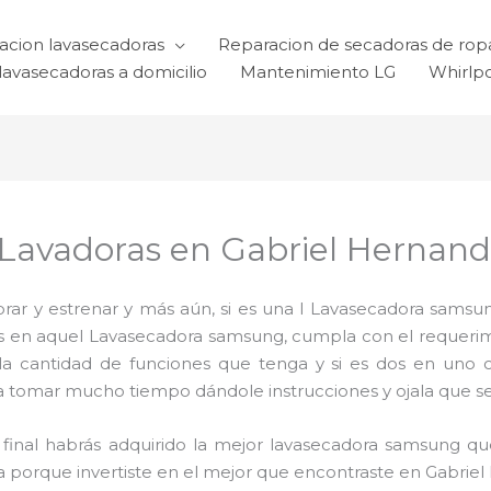
acion lavasecadoras
Reparacion de secadoras de rop
lavasecadoras a domicilio
Mantenimiento LG
Whirlp
 Lavadoras en Gabriel Hernan
ar y estrenar y más aún, si es una l Lavasecadora samsun
ijas en aquel Lavasecadora samsung, cumpla con el requer
 la cantidad de funciones que tenga y si es dos en uno 
a tomar mucho tiempo dándole instrucciones y ojala que sea 
al final habrás adquirido la mejor lavasecadora samsung 
da porque invertiste en el mejor que encontraste en Gabrie