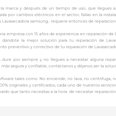
 la marca y después de un tiempo de uso, que llegues a
a por cambios eléctricos en el sector, fallas en la instal
u Lavasecadora samsung, requiere entonces de reparacione
s una empresa con 15 años de experiencia en reparación d
ez dándote la mejor solución para tu reparación de Lava
ento preventivo y correctivo de tu reparación de Lavaseca
ure por siempre y no llegues a necesitar alguna repara
más segura y confiable, contáctanos y déjanos ser la soluci
ware tales como: No enciende, no lava, no centrifuga, n
00% originales y certificados, cada uno de nuestros servic
paldo que tanto necesitas a la hora de necesitar reparaci