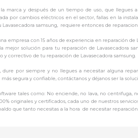
 la marca y después de un tiempo de uso, que llegues a
a por cambios eléctricos en el sector, fallas en la instal
u Lavasecadora samsung, requiere entonces de reparacione
s una empresa con 15 años de experiencia en reparación d
e la mejor solución para tu reparación de Lavasecadora sa
o y correctivo de tu reparación de Lavasecadora samsung.
ure por siempre y no llegues a necesitar alguna repara
más segura y confiable, contáctanos y déjanos ser la soluci
ware tales como: No enciende, no lava, no centrifuga, n
00% originales y certificados, cada uno de nuestros servic
paldo que tanto necesitas a la hora de necesitar reparaci