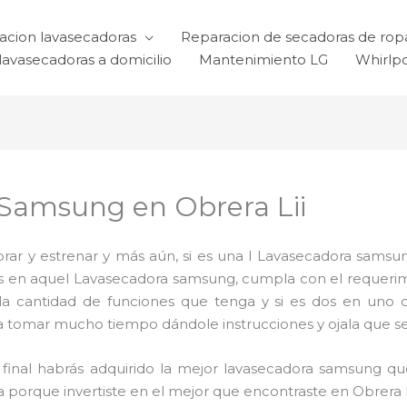
acion lavasecadoras
Reparacion de secadoras de rop
lavasecadoras a domicilio
Mantenimiento LG
Whirlp
 Samsung en Obrera Lii
ar y estrenar y más aún, si es una l Lavasecadora samsun
ijas en aquel Lavasecadora samsung, cumpla con el requer
 la cantidad de funciones que tenga y si es dos en uno 
a tomar mucho tiempo dándole instrucciones y ojala que sea 
al final habrás adquirido la mejor lavasecadora samsung 
a porque invertiste en el mejor que encontraste en Obrera L