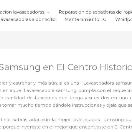
acion lavasecadoras
Reparacion de secadoras de rop
lavasecadoras a domicilio
Mantenimiento LG
Whirlp
Samsung en El Centro Histori
ar y estrenar y más aún, si es una l Lavasecadora samsun
ijas en aquel Lavasecadora samsung, cumpla con el requer
 la cantidad de funciones que tenga y si es dos en uno 
a tomar mucho tiempo dándole instrucciones y ojala que sea 
al final habrás adquirido la mejor lavasecadora samsung 
a porque invertiste en el mejor que encontraste en El Cent