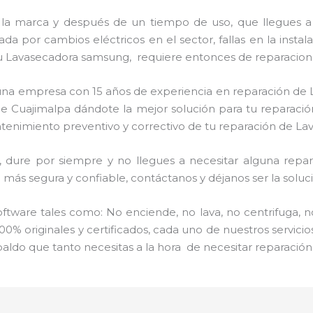
 la marca y después de un tiempo de uso, que llegues a
a por cambios eléctricos en el sector, fallas en la instal
u Lavasecadora samsung, requiere entonces de reparacione
s una empresa con 15 años de experiencia en reparación d
o de Cuajimalpa dándote la mejor solución para tu repara
antenimiento preventivo y correctivo de tu reparación de L
ure por siempre y no llegues a necesitar alguna repara
más segura y confiable, contáctanos y déjanos ser la soluci
ware tales como: No enciende, no lava, no centrifuga, n
00% originales y certificados, cada uno de nuestros servic
paldo que tanto necesitas a la hora de necesitar reparaci