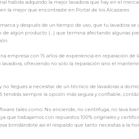
final habrás adquirido la mejor lavadora que hay en el mer
e en la mejor que encontraste en Portal de los Alcazares
 marca y después de un tiempo de uso, que tu lavadora se 
róneo de algún producto (…) que termina afectando algunas p
ión.
 una empresa con 15 años de experiencia en reparación de la
 lavadora, ofreciendo no solo la reparación sino el manteni
o llegues a necesitar de un técnico de lavadoras a domicil
drás siempre la opción más segura y confiable, contáctan
are tales como: No enciende, no centrifuga, no lava bien,
o ya que trabajamos con repuestos 100% originales y certific
sa brindándote así el respaldo que tanto necesitas a la hor