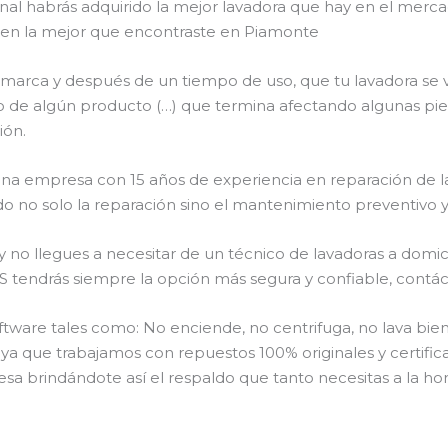
final habrás adquirido la mejor lavadora que hay en el mer
te en la mejor que encontraste en Piamonte
 marca y después de un tiempo de uso, que tu lavadora se 
róneo de algún producto (…) que termina afectando algunas p
ión.
s una empresa con 15 años de experiencia en reparación de
do no solo la reparación sino el mantenimiento preventivo y
o llegues a necesitar de un técnico de lavadoras a domicil
drás siempre la opción más segura y confiable, contáctan
are tales como: No enciende, no centrifuga, no lava bien,
o ya que trabajamos con repuestos 100% originales y certific
sa brindándote así el respaldo que tanto necesitas a la hor