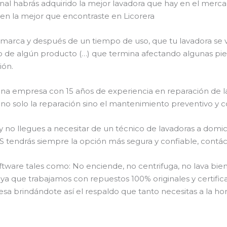
final habrás adquirido la mejor lavadora que hay en el mer
e en la mejor que encontraste en Licorera
 marca y después de un tiempo de uso, que tu lavadora se 
róneo de algún producto (…) que termina afectando algunas p
ión.
 una empresa con 15 años de experiencia en reparación de l
 no solo la reparación sino el mantenimiento preventivo y co
o llegues a necesitar de un técnico de lavadoras a domicil
drás siempre la opción más segura y confiable, contáctan
are tales como: No enciende, no centrifuga, no lava bien,
o ya que trabajamos con repuestos 100% originales y certific
sa brindándote así el respaldo que tanto necesitas a la hor