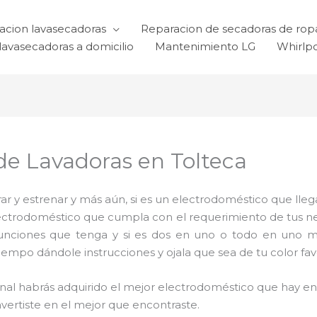
acion lavasecadoras
Reparacion de secadoras de rop
lavasecadoras a domicilio
Mantenimiento LG
Whirlp
 de Lavadoras en Tolteca
 y estrenar y más aún, si es un electrodoméstico que llega
electrodoméstico que cumpla con el requerimiento de tus 
funciones que tenga y si es dos en uno o todo en uno mu
mpo dándole instrucciones y ojala que sea de tu color favo
 final habrás adquirido el mejor electrodoméstico que hay 
nvertiste en el mejor que encontraste.