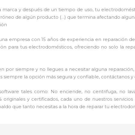
a marca y después de un tiempo de uso, tu electrodomést
uso erróneo de algún producto (…) que termina afectando algu
ión
s una empresa con 15 años de experiencia en reparación de
ción para tus electrodomésticos, ofreciendo no solo la re
por siempre y no llegues a necesitar alguna reparación, 
mpre la opción más segura y confiable, contáctanos y dé
ftware tales como: No enciende, no centrifuga, no lav
 originales y certificados, cada uno de nuestros servicio
aldo que tanto necesitas a la hora de reparar tu electrodo