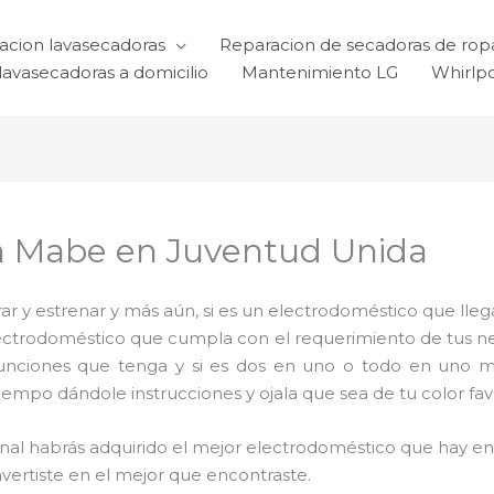
acion lavasecadoras
Reparacion de secadoras de rop
lavasecadoras a domicilio
Mantenimiento LG
Whirlp
ón Mabe en Juventud Unida
 y estrenar y más aún, si es un electrodoméstico que llega
electrodoméstico que cumpla con el requerimiento de tus 
funciones que tenga y si es dos en uno o todo en uno mu
mpo dándole instrucciones y ojala que sea de tu color favo
 final habrás adquirido el mejor electrodoméstico que hay 
nvertiste en el mejor que encontraste.