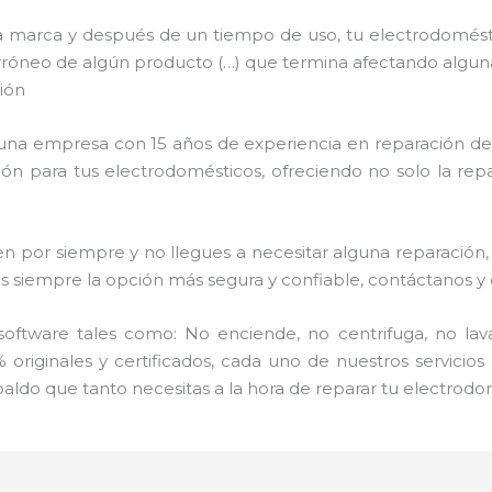
a marca y después de un tiempo de uso, tu electrodomést
uso erróneo de algún producto (…) que termina afectando algu
ión
s una empresa con 15 años de experiencia en reparación de
ción para tus electrodomésticos, ofreciendo no solo la re
por siempre y no llegues a necesitar alguna reparación, 
mpre la opción más segura y confiable, contáctanos y dé
ftware tales como: No enciende, no centrifuga, no lav
 originales y certificados, cada uno de nuestros servicio
aldo que tanto necesitas a la hora de reparar tu electrodo