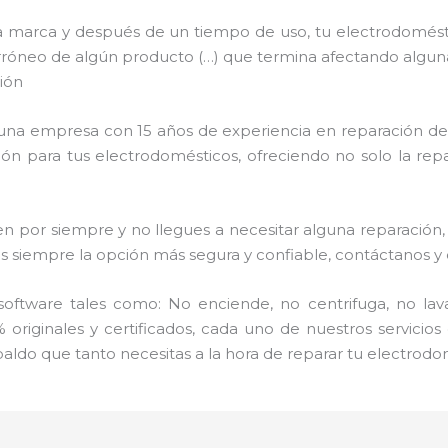
a marca y después de un tiempo de uso, tu electrodomést
uso erróneo de algún producto (…) que termina afectando algu
ión
s una empresa con 15 años de experiencia en reparación de
ción para tus electrodomésticos, ofreciendo no solo la re
por siempre y no llegues a necesitar alguna reparación, 
mpre la opción más segura y confiable, contáctanos y dé
ftware tales como: No enciende, no centrifuga, no lav
 originales y certificados, cada uno de nuestros servicio
aldo que tanto necesitas a la hora de reparar tu electrodo