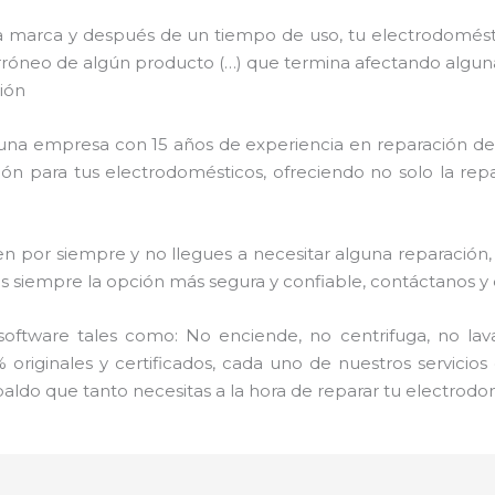
a marca y después de un tiempo de uso, tu electrodomést
uso erróneo de algún producto (…) que termina afectando algu
ión
s una empresa con 15 años de experiencia en reparación de
ción para tus electrodomésticos, ofreciendo no solo la re
por siempre y no llegues a necesitar alguna reparación, 
mpre la opción más segura y confiable, contáctanos y dé
ftware tales como: No enciende, no centrifuga, no lav
 originales y certificados, cada uno de nuestros servicio
aldo que tanto necesitas a la hora de reparar tu electrodo