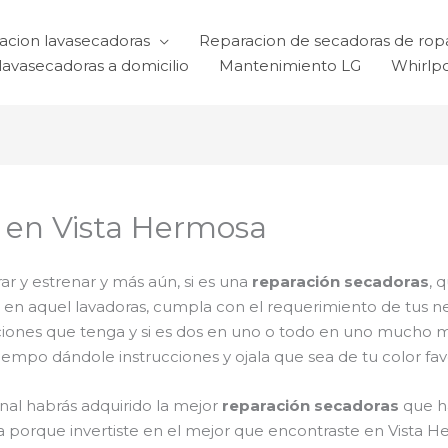
acion lavasecadoras
Reparacion de secadoras de rop
lavasecadoras a domicilio
Mantenimiento LG
Whirlp
 en Vista Hermosa
r y estrenar y más aún, si es una
reparación secadoras
, 
jas en aquel lavadoras, cumpla con el requerimiento de tus
ciones que tenga y si es dos en uno o todo en uno mucho mej
mpo dándole instrucciones y ojala que sea de tu color favo
inal habrás adquirido la mejor
reparación secadoras
que h
da porque invertiste en el mejor que encontraste en Vista 