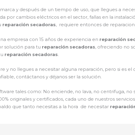
a marca y después de un tiempo de uso, que llegues a nece
ada por cambios eléctricos en el sector, fallas en la instala
u
reparación secadoras
, requiere entonces de reparacione
s una empresa con 15 años de experiencia en
reparación se
r solución para tu
reparación secadoras
, ofreciendo no s
tu
reparación secadoras
.
e y no llegues a necesitar alguna reparación, pero si es e
iable, contáctanos y déjanos ser la solución.
are tales como: No enciende, no lava, no centrifuga, no 
00% originales y certificados, cada uno de nuestros servici
paldo que tanto necesitas a la hora de necesitar
reparació