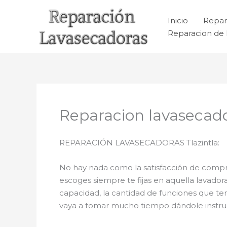
Ir
al
Inicio
Repar
contenido
Reparacion de 
Reparacion lavasecado
REPARACIÓN LAVASECADORAS Tlazintla:
No hay nada como la satisfacción de comprar
escoges siempre te fijas en aquella lavado
capacidad, la cantidad de funciones que ten
vaya a tomar mucho tiempo dándole instrucci