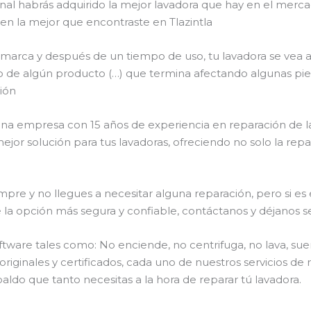
final habrás adquirido la mejor lavadora que hay en el mer
 en la mejor que encontraste en Tlazintla
 marca y después de un tiempo de uso, tu lavadora se vea a
róneo de algún producto (…) que termina afectando algunas p
ión
s una empresa con 15 años de experiencia en reparación de l
 mejor solución para tus lavadoras, ofreciendo no solo la re
pre y no llegues a necesitar alguna reparación, pero si es
pción más segura y confiable, contáctanos y déjanos ser
ware tales como: No enciende, no centrifuga, no lava, sue
riginales y certificados, cada uno de nuestros servicios d
aldo que tanto necesitas a la hora de reparar tú lavadora.