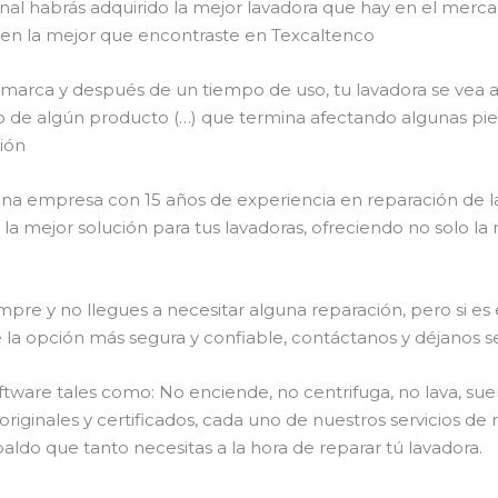
final habrás adquirido la mejor lavadora que hay en el mer
e en la mejor que encontraste en Texcaltenco
 marca y después de un tiempo de uso, tu lavadora se vea a
róneo de algún producto (…) que termina afectando algunas p
ión
s una empresa con 15 años de experiencia en reparación de l
 la mejor solución para tus lavadoras, ofreciendo no solo l
pre y no llegues a necesitar alguna reparación, pero si es
pción más segura y confiable, contáctanos y déjanos ser
ware tales como: No enciende, no centrifuga, no lava, sue
riginales y certificados, cada uno de nuestros servicios d
aldo que tanto necesitas a la hora de reparar tú lavadora.