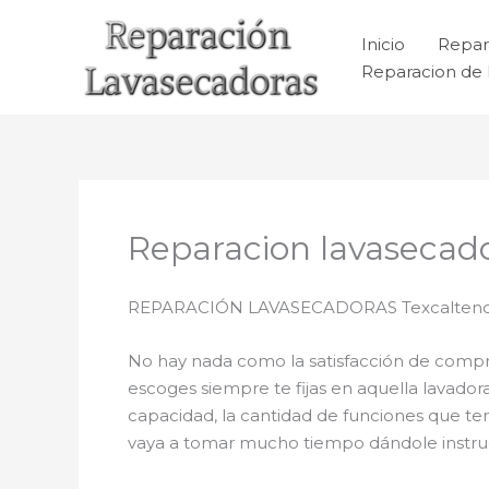
Ir
al
Inicio
Repar
contenido
Reparacion de 
Reparacion lavasecad
REPARACIÓN LAVASECADORAS Texcaltenc
No hay nada como la satisfacción de comprar
escoges siempre te fijas en aquella lavado
capacidad, la cantidad de funciones que ten
vaya a tomar mucho tiempo dándole instrucci