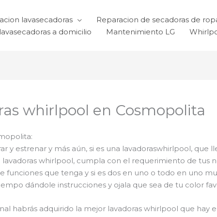
acion lavasecadoras
Reparacion de secadoras de rop
lavasecadoras a domicilio
Mantenimiento LG
Whirlp
as whirlpool en Cosmopolita
mopolita:
 y estrenar y más aún, si es una lavadoraswhirlpool, que ll
el lavadoras whirlpool, cumpla con el requerimiento de tu
de funciones que tenga y si es dos en uno o todo en uno muc
mpo dándole instrucciones y ojala que sea de tu color favo
final habrás adquirido la mejor lavadoras whirlpool que ha