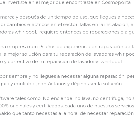
que invertiste en el mejor que encontraste en Cosmopolita
a marca y después de un tiempo de uso, que llegues a nece
or cambios eléctricos en el sector, fallas en la instalación
adoras whirlpool, requiere entonces de reparaciones o algu
 una empresa con 15 años de experiencia en reparación de l
 la mejor solución para tu reparación de lavadoras whirlpoo
 y correctivo de tu reparación de lavadoras whirlpool.
or siempre y no llegues a necesitar alguna reparación, per
ra y confiable, contáctanos y déjanos ser la solución.
are tales como: No enciende, no lava, no centrifuga, no 
00% originales y certificados, cada uno de nuestros servici
aldo que tanto necesitas a la hora de necesitar reparación