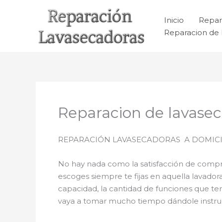
Ir
al
Inicio
Repar
contenido
Reparacion de 
Reparacion de lavasec
REPARACIÓN LAVASECADORAS A DOMICIL
No hay nada como la satisfacción de comprar
escoges siempre te fijas en aquella lavado
capacidad, la cantidad de funciones que ten
vaya a tomar mucho tiempo dándole instrucci