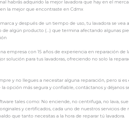
final habrás adquirido la mejor lavadora que hay en el mer
te en la mejor que encontraste en Cdmx
 marca y después de un tiempo de uso, tu lavadora se vea a
róneo de algún producto (…) que termina afectando algunas p
ión
s una empresa con 15 años de experiencia en reparación de l
or solución para tus lavadoras, ofreciendo no solo la repar
pre y no llegues a necesitar alguna reparación, pero si es
pción más segura y confiable, contáctanos y déjanos ser
ware tales como: No enciende, no centrifuga, no lava, sue
riginales y certificados, cada uno de nuestros servicios d
aldo que tanto necesitas a la hora de reparar tú lavadora.