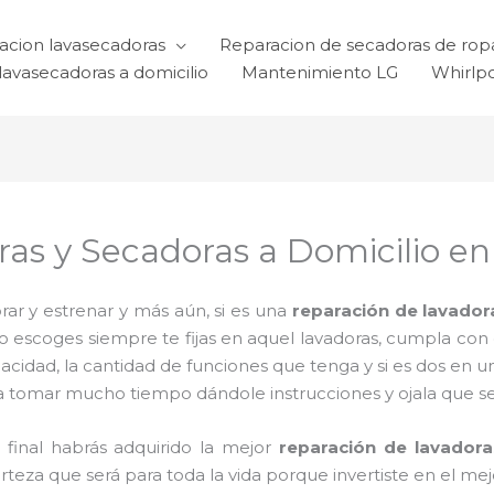
acion lavasecadoras
Reparacion de secadoras de rop
lavasecadoras a domicilio
Mantenimiento LG
Whirlp
s y Secadoras a Domicilio en G
ar y estrenar y más aún, si es una
reparación de lavador
 lo escoges siempre te fijas en aquel lavadoras, cumpla co
acidad, la cantidad de funciones que tenga y si es dos en u
a tomar mucho tiempo dándole instrucciones y ojala que sea 
l final habrás adquirido la mejor
reparación de lavadora
za que será para toda la vida porque invertiste en el mejo