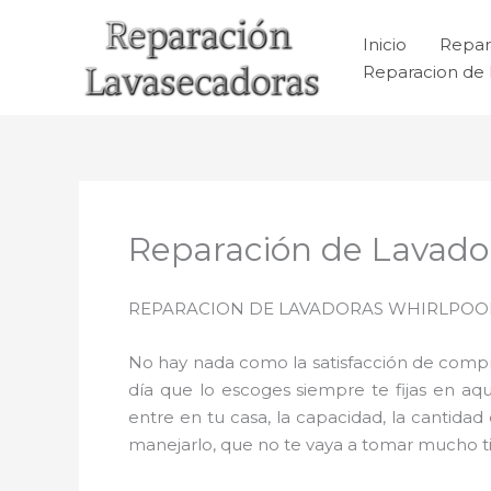
Ir
al
Inicio
Repar
contenido
Reparacion de 
Reparación de Lavador
REPARACION DE LAVADORAS WHIRLPOOL 
No hay nada como la satisfacción de comprar
día que lo escoges siempre te fijas en a
entre en tu casa, la capacidad, la cantida
manejarlo, que no te vaya a tomar mucho tie