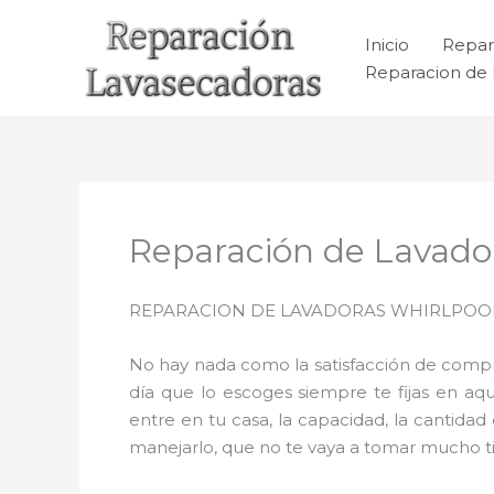
Ir
al
Inicio
Repar
contenido
Reparacion de 
Reparación de Lavado
REPARACION DE LAVADORAS WHIRLPOOL
No hay nada como la satisfacción de comprar
día que lo escoges siempre te fijas en a
entre en tu casa, la capacidad, la cantida
manejarlo, que no te vaya a tomar mucho tie