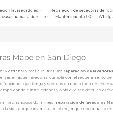
acion lavasecadoras
Reparacion de secadoras de rop
lavasecadoras a domicilio
Mantenimiento LG
Whirlp
ras Mabe en San Diego
r y estrenar y más aún, si es una
reparación de lavadora
 te fijas en aquel lavadoras, cumpla con el requerimiento 
de funciones que tenga y si es dos en uno o todo en uno muc
mpo dándole instrucciones y ojala que sea de tu color favo
inal habrás adquirido la mejor
reparación de lavadoras M
a la vida porque invertiste en el mejor que encontraste e