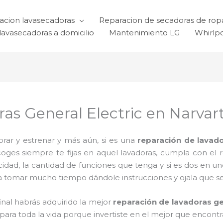
acion lavasecadoras
Reparacion de secadoras de rop
lavasecadoras a domicilio
Mantenimiento LG
Whirlp
s General Electric en Narvarte
rar y estrenar y más aún, si es una
reparación de lavado
coges siempre te fijas en aquel lavadoras, cumpla con el
idad, la cantidad de funciones que tenga y si es dos en un
a tomar mucho tiempo dándole instrucciones y ojala que sea 
final habrás adquirido la mejor
reparación de lavadoras ge
ra toda la vida porque invertiste en el mejor que encontra