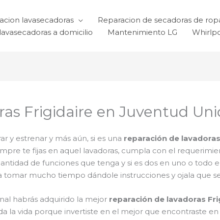
acion lavasecadoras
Reparacion de secadoras de rop
lavasecadoras a domicilio
Mantenimiento LG
Whirlp
as Frigidaire en Juventud Un
r y estrenar y más aún, si es una
reparación de lavadoras 
iempre te fijas en aquel lavadoras, cumpla con el requerim
 cantidad de funciones que tenga y si es dos en uno o todo e
a tomar mucho tiempo dándole instrucciones y ojala que sea 
inal habrás adquirido la mejor
reparación de lavadoras Fri
a la vida porque invertiste en el mejor que encontraste e