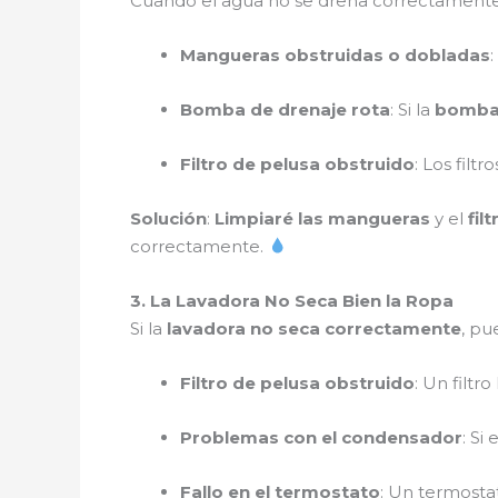
Cuando el agua no se drena correctamente
Mangueras obstruidas o dobladas
Bomba de drenaje rota
: Si la
bomba 
Filtro de pelusa obstruido
: Los filt
Solución
:
Limpiaré las mangueras
y el
fil
correctamente.
3. La Lavadora No Seca Bien la Ropa
Si la
lavadora no seca correctamente
, pu
Filtro de pelusa obstruido
: Un filtr
Problemas con el condensador
: Si
Fallo en el termostato
: Un termosta