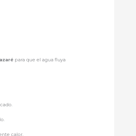
azaré
para que el agua fluya
ecado.
o.
nte calor.