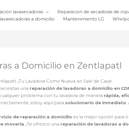
acion lavasecadoras
Reparacion de secadoras de rop
lavasecadoras a domicilio
Mantenimiento LG
Whirlp
as a Domicilio en Zentlapatl
tlapatl: ¡Tu Lavadora Como Nueva sin Salir de Casa!
necesitas una
reparación de lavadoras a domicilio en C
 cualquier problema con tu lavadora de manera
rápida, efi
orrectamente, estoy aquí para
solucionarlo de inmediato
.
rvicio de reparación a domicilio
es la mejor opción para t
ue moverla
. ¡Te ofrezco una
reparación de lavadoras a do