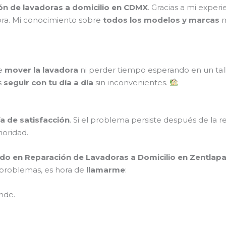
ión de lavadoras a domicilio en CDMX
. Gracias a mi exper
ora. Mi conocimiento sobre
todos los modelos y marcas
m
ue
mover la lavadora
ni perder tiempo esperando en un tal
s
seguir con tu día a día
sin inconvenientes.
a de satisfacción
. Si el problema persiste después de la r
rioridad.
do en Reparación de Lavadoras a Domicilio en Zentlapa
s problemas, es hora de
llamarme
:
nde.