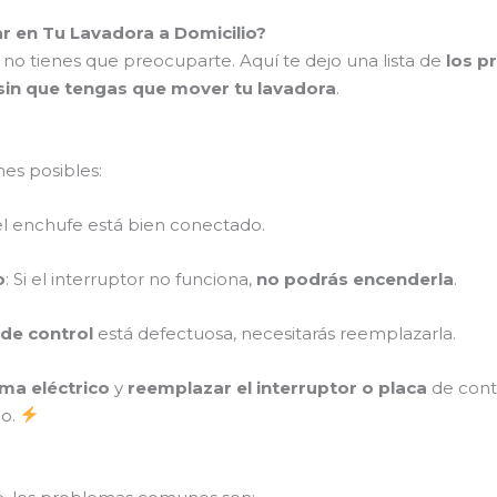
en Tu Lavadora a Domicilio?
 no tienes que preocuparte. Aquí te dejo una lista de
los 
sin que tengas que mover tu lavadora
.
nes posibles:
i el enchufe está bien conectado.
o
: Si el interruptor no funciona,
no podrás encenderla
.
 de control
está defectuosa, necesitarás reemplazarla.
ema eléctrico
y
reemplazar el interruptor o placa
de contr
po.