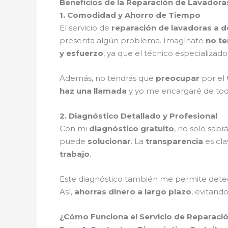
Beneficios de la Reparación de Lavadoras
1. Comodidad y Ahorro de Tiempo
El servicio de
reparación de lavadoras a d
presenta algún problema. Imagínate
no te
y esfuerzo
, ya que el técnico especializad
Además, no tendrás que
preocupar
por el
haz una llamada
y yo me encargaré de to
2. Diagnóstico Detallado y Profesional
Con mi
diagnóstico gratuito
, no solo sabr
puede
solucionar
. La
transparencia
es cla
trabajo
.
Este diagnóstico también me permite det
Así,
ahorras dinero a largo plazo
, evitand
¿Cómo Funciona el Servicio de Reparació