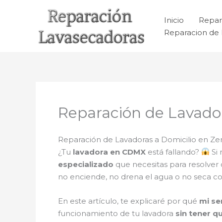
Ir
al
Inicio
Repar
contenido
Reparacion de 
Reparación de Lavador
Reparación de Lavadoras a Domicilio en Zen
¿Tu
lavadora en CDMX
está fallando?
Si 
especializado
que necesitas para resolver
no enciende, no drena el agua o no seca c
En este artículo, te explicaré por qué
mi se
funcionamiento de tu lavadora
sin tener q