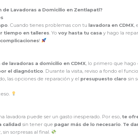
n de Lavadoras a Domicilio en Zentlapatl?
es
mpo
. Cuando tienes problemas con tu
lavadora en CDMX
,
r tiempo en talleres
. Yo
voy hasta tu casa
y hago la repa
n complicaciones
!
 de lavadoras a domicilio en CDMX
, lo primero que hago
or el diagnóstico
. Durante la visita, reviso a fondo el fun
do, las opciones de reparación y el
presupuesto claro
sin 
ceso.
na lavadora puede ser un gasto inesperado. Por eso,
te ofr
a calidad
sin tener que
pagar más de lo necesario
.
Te da
in sorpresas al final.