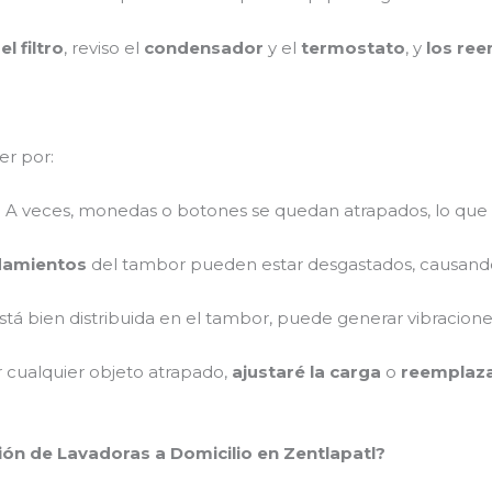
l filtro
, reviso el
condensador
y el
termostato
, y
los ree
er por:
: A veces, monedas o botones se quedan atrapados, lo que
damientos
del tambor pueden estar desgastados, causando
 está bien distribuida en el tambor, puede generar vibraciones
r cualquier objeto atrapado,
ajustaré la carga
o
reemplaza
ión de Lavadoras a Domicilio en Zentlapatl?