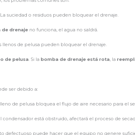
, los problemas comunes son:
: La suciedad o residuos pueden bloquear el drenaje.
de drenaje
no funciona, el agua no saldrá.
ros llenos de pelusa pueden bloquear el drenaje.
tro de pelusa
. Si la
bomba de drenaje está rota
, la
reempl
ede ser debido a:
o lleno de pelusa bloquea el flujo de aire necesario para el s
 el condensador está obstruido, afectará el proceso de secad
to defectuoso puede hacer que el equipo no genere suficie