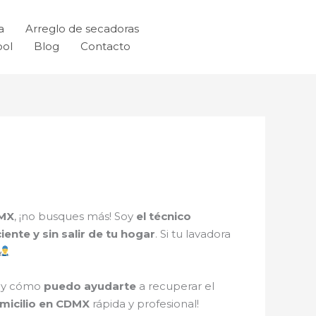
a
Arreglo de secadoras
ool
Blog
Contacto
DMX
, ¡no busques más! Soy
el técnico
ciente y sin salir de tu hogar
. Si tu lavadora
i y cómo
puedo ayudarte
a recuperar el
micilio en CDMX
rápida y profesional!