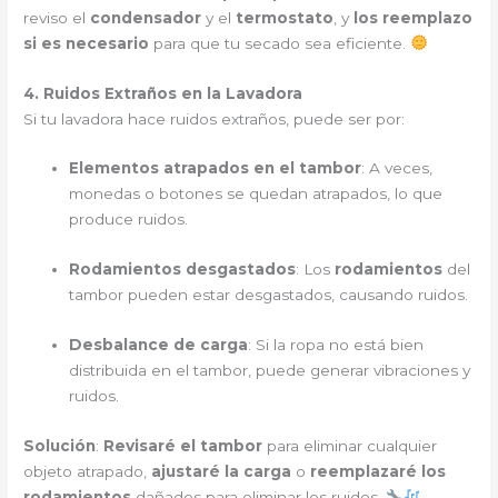
reviso el
condensador
y el
termostato
, y
los reemplazo
si es necesario
para que tu secado sea eficiente.
4. Ruidos Extraños en la Lavadora
Si tu lavadora hace ruidos extraños, puede ser por:
Elementos atrapados en el tambor
: A veces,
monedas o botones se quedan atrapados, lo que
produce ruidos.
Rodamientos desgastados
: Los
rodamientos
del
tambor pueden estar desgastados, causando ruidos.
Desbalance de carga
: Si la ropa no está bien
distribuida en el tambor, puede generar vibraciones y
ruidos.
Solución
:
Revisaré el tambor
para eliminar cualquier
objeto atrapado,
ajustaré la carga
o
reemplazaré los
rodamientos
dañados para eliminar los ruidos.