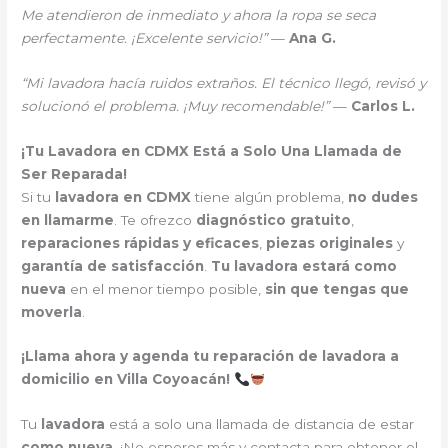
Me atendieron de inmediato y ahora la ropa se seca
perfectamente. ¡Excelente servicio!”
—
Ana G.
“Mi lavadora hacía ruidos extraños. El técnico llegó, revisó y
solucionó el problema. ¡Muy recomendable!”
—
Carlos L.
¡Tu Lavadora en CDMX Está a Solo Una Llamada de
Ser Reparada!
Si tu
lavadora en CDMX
tiene algún problema,
no dudes
en llamarme
. Te ofrezco
diagnóstico gratuito
,
reparaciones rápidas y eficaces
,
piezas originales
y
garantía de satisfacción
.
Tu lavadora estará como
nueva
en el menor tiempo posible,
sin que tengas que
moverla
.
¡Llama ahora y agenda tu reparación de lavadora a
domicilio en Villa Coyoacán!
Tu
lavadora
está a solo una llamada de distancia de estar
como nueva
. ¡No esperes más y contacta para obtener el