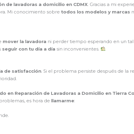
ión de lavadoras a domicilio en CDMX
. Gracias a mi exper
ora. Mi conocimiento sobre
todos los modelos y marcas
m
ue
mover la lavadora
ni perder tiempo esperando en un tal
s
seguir con tu día a día
sin inconvenientes.
a de satisfacción
. Si el problema persiste después de la r
rioridad.
do en Reparación de Lavadoras a Domicilio en Tierra C
s problemas, es hora de
llamarme
:
nde.