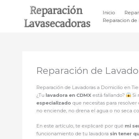
Ir
al
Inicio
Repar
contenido
Reparacion de 
Reparación de Lavador
Reparación de Lavadoras a Domicilio en Tier
¿Tu
lavadora en CDMX
está fallando?
Si 
especializado
que necesitas para resolver
no enciende, no drena el agua o no seca c
En este artículo, te explicaré por qué
mi se
funcionamiento de tu lavadora
sin tener q