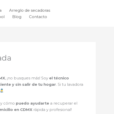
a
Arreglo de secadoras
ool
Blog
Contacto
ada
DMX
, ¡no busques más! Soy
el técnico
ciente y sin salir de tu hogar
. Si tu lavadora
i y cómo
puedo ayudarte
a recuperar el
micilio en CDMX
rápida y profesional!