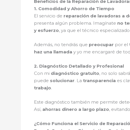
Beneficios de la Reparación de Lavadoras
1. Comodidad y Ahorro de Tiempo
El servicio de
reparación de lavadoras a d
presenta algún problema. Imagínate
no te
y esfuerzo
, ya que el técnico especializad
Además, no tendrás que
preocupar
por el
haz una llamada
y yo me encargaré de to
2. Diagnóstico Detallado y Profesional
Con mi
diagnóstico gratuito
, no solo sabr
puede
solucionar
. La
transparencia
es cla
trabajo
.
Este diagnóstico también me permite det
Así,
ahorras dinero a largo plazo
, evitand
¿Cómo Funciona el Servicio de Reparació