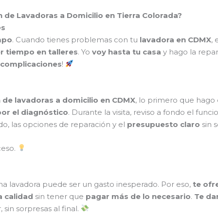
n de Lavadoras a Domicilio en Tierra Colorada?
es
mpo
. Cuando tienes problemas con tu
lavadora en CDMX
,
r tiempo en talleres
. Yo
voy hasta tu casa
y hago la repa
n complicaciones
!
 de lavadoras a domicilio en CDMX
, lo primero que hago
or el diagnóstico
. Durante la visita, reviso a fondo el fun
do, las opciones de reparación y el
presupuesto claro
sin 
ceso.
na lavadora puede ser un gasto inesperado. Por eso,
te ofr
a calidad
sin tener que
pagar más de lo necesario
.
Te da
in sorpresas al final.