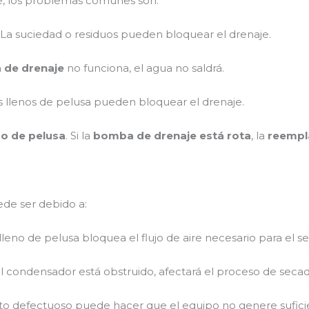
, los problemas comunes son:
: La suciedad o residuos pueden bloquear el drenaje.
de drenaje
no funciona, el agua no saldrá.
ros llenos de pelusa pueden bloquear el drenaje.
tro de pelusa
. Si la
bomba de drenaje está rota
, la
reempl
ede ser debido a:
o lleno de pelusa bloquea el flujo de aire necesario para el s
 el condensador está obstruido, afectará el proceso de secad
to defectuoso puede hacer que el equipo no genere suficie