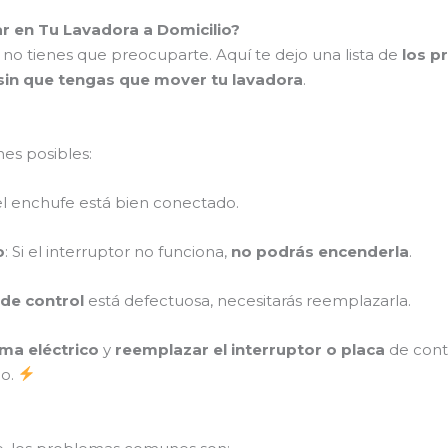
en Tu Lavadora a Domicilio?
 no tienes que preocuparte. Aquí te dejo una lista de
los 
sin que tengas que mover tu lavadora
.
nes posibles:
i el enchufe está bien conectado.
o
: Si el interruptor no funciona,
no podrás encenderla
.
 de control
está defectuosa, necesitarás reemplazarla.
ema eléctrico
y
reemplazar el interruptor o placa
de contr
po.