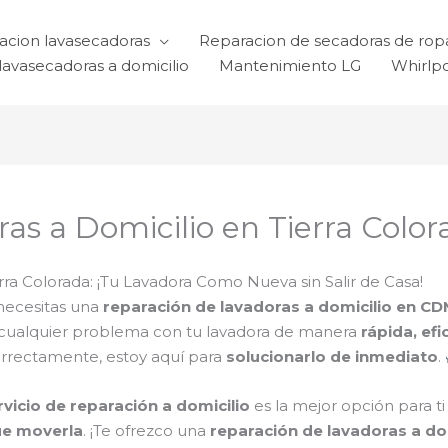
acion lavasecadoras
Reparacion de secadoras de rop
lavasecadoras a domicilio
Mantenimiento LG
Whirlp
as a Domicilio en Tierra Color
ra Colorada: ¡Tu Lavadora Como Nueva sin Salir de Casa!
necesitas una
reparación de lavadoras a domicilio en C
 cualquier problema con tu lavadora de manera
rápida, efi
orrectamente, estoy aquí para
solucionarlo de inmediato
.
rvicio de reparación a domicilio
es la mejor opción para t
ue moverla
. ¡Te ofrezco una
reparación de lavadoras a do