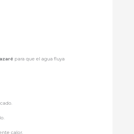
azaré
para que el agua fluya
ecado.
o.
nte calor.