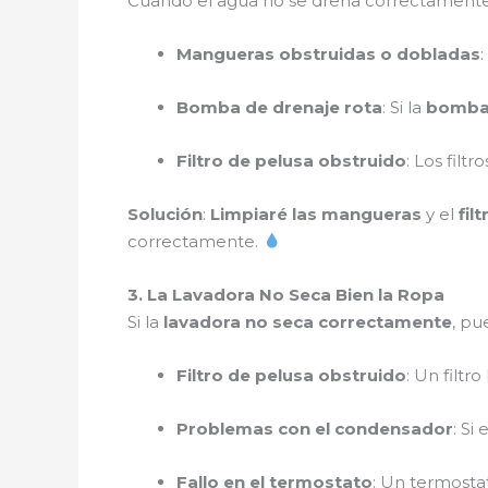
Cuando el agua no se drena correctamente
Mangueras obstruidas o dobladas
Bomba de drenaje rota
: Si la
bomba 
Filtro de pelusa obstruido
: Los filt
Solución
:
Limpiaré las mangueras
y el
fil
correctamente.
3. La Lavadora No Seca Bien la Ropa
Si la
lavadora no seca correctamente
, pu
Filtro de pelusa obstruido
: Un filtr
Problemas con el condensador
: Si
Fallo en el termostato
: Un termosta