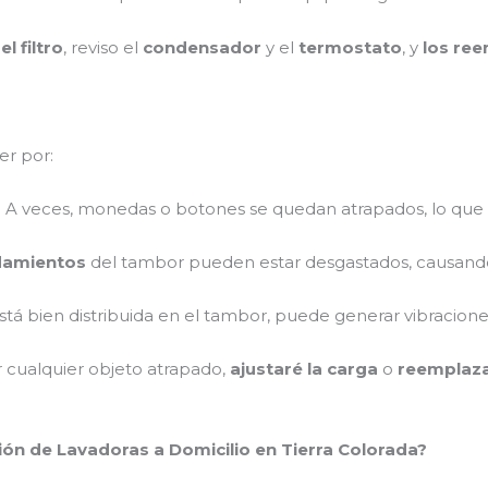
l filtro
, reviso el
condensador
y el
termostato
, y
los ree
er por:
: A veces, monedas o botones se quedan atrapados, lo que
damientos
del tambor pueden estar desgastados, causando
 está bien distribuida en el tambor, puede generar vibraciones
r cualquier objeto atrapado,
ajustaré la carga
o
reemplaza
ión de Lavadoras a Domicilio en Tierra Colorada?