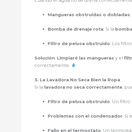
Cuando el agua no se drena correctamente
Mangueras obstruidas o dobladas
Bomba de drenaje rota
: Si la
bomba 
Filtro de pelusa obstruido
: Los filt
Solución
:
Limpiaré las mangueras
y el
fil
correctamente.
3. La Lavadora No Seca Bien la Ropa
Si la
lavadora no seca correctamente
, pu
Filtro de pelusa obstruido
: Un filtr
Problemas con el condensador
: Si
Fallo en el termostato
: Un termosta