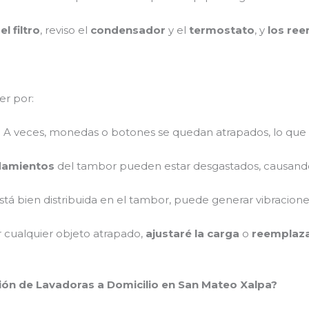
l filtro
, reviso el
condensador
y el
termostato
, y
los ree
er por:
: A veces, monedas o botones se quedan atrapados, lo que
damientos
del tambor pueden estar desgastados, causando
 está bien distribuida en el tambor, puede generar vibraciones
r cualquier objeto atrapado,
ajustaré la carga
o
reemplaza
ción de Lavadoras a Domicilio en San Mateo Xalpa?