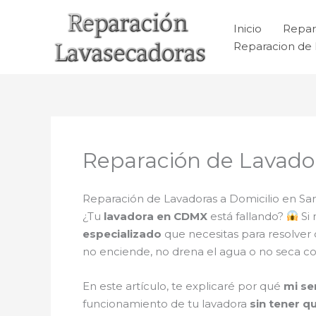
Ir
al
Inicio
Repar
contenido
Reparacion de 
Reparación de Lavador
Reparación de Lavadoras a Domicilio en San
¿Tu
lavadora en CDMX
está fallando?
Si 
especializado
que necesitas para resolver
no enciende, no drena el agua o no seca c
En este artículo, te explicaré por qué
mi se
funcionamiento de tu lavadora
sin tener q