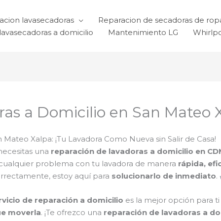
acion lavasecadoras
Reparacion de secadoras de rop
lavasecadoras a domicilio
Mantenimiento LG
Whirlp
as a Domicilio en San Mateo 
 Mateo Xalpa: ¡Tu Lavadora Como Nueva sin Salir de Casa!
necesitas una
reparación de lavadoras a domicilio en C
 cualquier problema con tu lavadora de manera
rápida, efi
orrectamente, estoy aquí para
solucionarlo de inmediato
.
rvicio de reparación a domicilio
es la mejor opción para t
ue moverla
. ¡Te ofrezco una
reparación de lavadoras a do