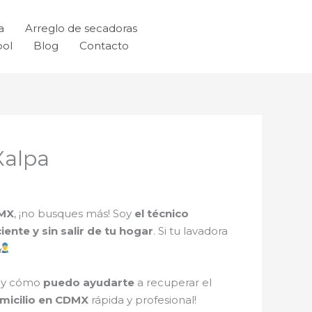
a
Arreglo de secadoras
ool
Blog
Contacto
Xalpa
DMX
, ¡no busques más! Soy
el técnico
ciente y sin salir de tu hogar
. Si tu lavadora
i y cómo
puedo ayudarte
a recuperar el
micilio en CDMX
rápida y profesional!