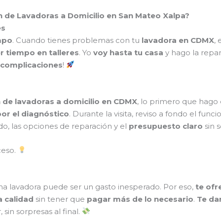
ón de Lavadoras a Domicilio en San Mateo Xalpa?
es
mpo
. Cuando tienes problemas con tu
lavadora en CDMX
,
r tiempo en talleres
. Yo
voy hasta tu casa
y hago la repa
n complicaciones
!
 de lavadoras a domicilio en CDMX
, lo primero que hago
or el diagnóstico
. Durante la visita, reviso a fondo el fun
do, las opciones de reparación y el
presupuesto claro
sin 
ceso.
na lavadora puede ser un gasto inesperado. Por eso,
te ofr
a calidad
sin tener que
pagar más de lo necesario
.
Te da
in sorpresas al final.