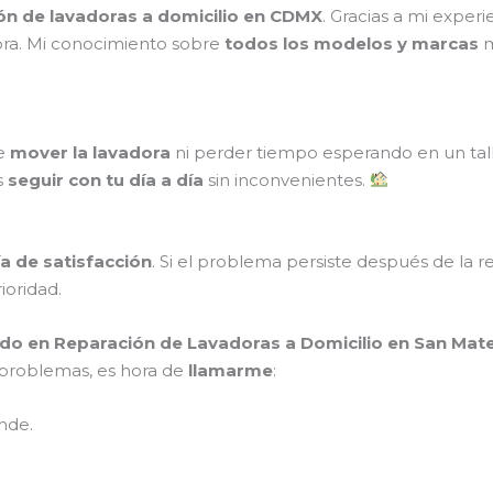
ión de lavadoras a domicilio en CDMX
. Gracias a mi exper
ora. Mi conocimiento sobre
todos los modelos y marcas
m
ue
mover la lavadora
ni perder tiempo esperando en un tal
s
seguir con tu día a día
sin inconvenientes.
a de satisfacción
. Si el problema persiste después de la r
rioridad.
ado en Reparación de Lavadoras a Domicilio en San Mat
s problemas, es hora de
llamarme
:
nde.