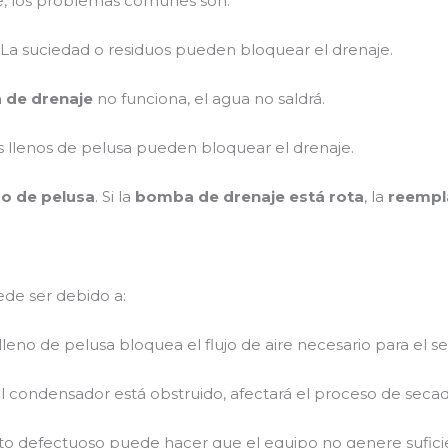
, los problemas comunes son:
: La suciedad o residuos pueden bloquear el drenaje.
de drenaje
no funciona, el agua no saldrá.
ros llenos de pelusa pueden bloquear el drenaje.
tro de pelusa
. Si la
bomba de drenaje está rota
, la
reempl
ede ser debido a:
o lleno de pelusa bloquea el flujo de aire necesario para el s
 el condensador está obstruido, afectará el proceso de secad
to defectuoso puede hacer que el equipo no genere suficie