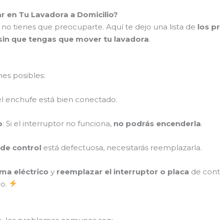
en Tu Lavadora a Domicilio?
 no tienes que preocuparte. Aquí te dejo una lista de
los 
sin que tengas que mover tu lavadora
.
nes posibles:
i el enchufe está bien conectado.
o
: Si el interruptor no funciona,
no podrás encenderla
.
 de control
está defectuosa, necesitarás reemplazarla.
ema eléctrico
y
reemplazar el interruptor o placa
de contr
po.