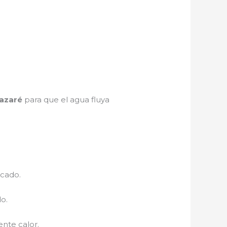
azaré
para que el agua fluya
ecado.
o.
nte calor.