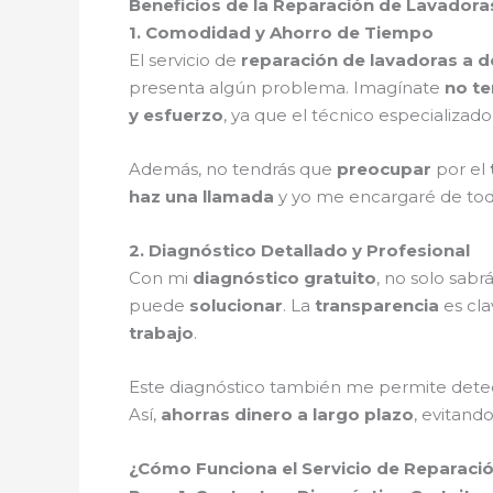
Beneficios de la Reparación de Lavadora
1. Comodidad y Ahorro de Tiempo
El servicio de
reparación de lavadoras a d
presenta algún problema. Imagínate
no te
y esfuerzo
, ya que el técnico especializad
Además, no tendrás que
preocupar
por el
haz una llamada
y yo me encargaré de to
2. Diagnóstico Detallado y Profesional
Con mi
diagnóstico gratuito
, no solo sabr
puede
solucionar
. La
transparencia
es cla
trabajo
.
Este diagnóstico también me permite det
Así,
ahorras dinero a largo plazo
, evitand
¿Cómo Funciona el Servicio de Reparació