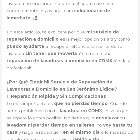
lavadora no enciende, no drena el agua o no seca
correctamente, estoy aquí para
solucionarlo de
inmediato
.
En este artículo, te explicaré por qué
mi servicio de
reparación a domicilio
es la mejor opción para ti y cómo
puedo ayudarte
a recuperar el funcionamiento de tu
lavadora
sin tener que moverla
. ¡Te ofrezco una
reparación de lavadoras a domicilio en CDMX
rápida y
profesional!
¿Por Qué Elegir Mi Servicio de Reparación de
Lavadoras a Domicilio en San Jerónimo Lídice?
1. Reparación Rápida y Sin Complicaciones
Lo más importante es
que no pierdas tiempo
. Cuando
tienes problemas con tu
lavadora en CDMX
, es vital que
se repare lo antes posible. No tienes que
desplazar tu
lavadora ni perder tiempo en talleres
. Yo
voy hasta tu
casa
y hago la reparación
en el mismo día
o lo más rápido
posible. ¡Te ofrezco un servicio
rápido y sin