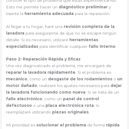
conocer el tipo de problema que estás experimentando.
Esto me permite hacer un
diagnóstico preliminar
y
traerte la
herramienta adecuada
para la reparación.
Al llegar a tu hogar, haré una
revisión completa de la
lavadora
para asegurarme de que no se escape ningún
detalle. Si es necesario, utilizaré
herramientas
especializadas
para identificar cualquier
fallo interno
.
Paso 2: Reparación Rápida y Eficaz
Una vez diagnosticado el problema, me encargaré de
reparar la lavadora rápidamente
. Si el problema es
mecánico
, como un
desgaste de los rodamientos
o
un
motor dañado
, realizaré los ajustes necesarios para
dejar
la lavadora funcionando como nueva
. Si se trata de un
fallo electrónico
, como un
panel de control
defectuoso
o una
placa electrónica rota
, lo
reemplazaré utilizando
piezas originales
.
Mi prioridad es
solucionar el problema
de forma
rápida