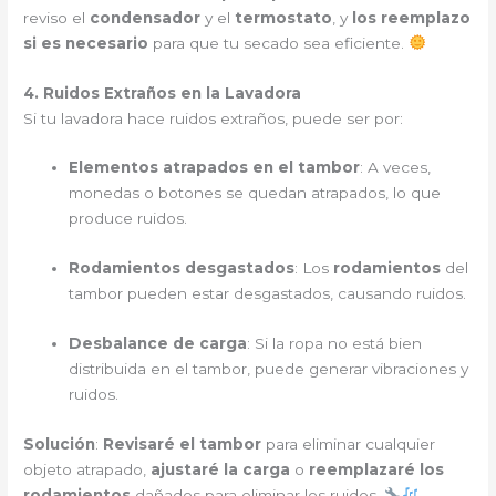
reviso el
condensador
y el
termostato
, y
los reemplazo
si es necesario
para que tu secado sea eficiente.
4. Ruidos Extraños en la Lavadora
Si tu lavadora hace ruidos extraños, puede ser por:
Elementos atrapados en el tambor
: A veces,
monedas o botones se quedan atrapados, lo que
produce ruidos.
Rodamientos desgastados
: Los
rodamientos
del
tambor pueden estar desgastados, causando ruidos.
Desbalance de carga
: Si la ropa no está bien
distribuida en el tambor, puede generar vibraciones y
ruidos.
Solución
:
Revisaré el tambor
para eliminar cualquier
objeto atrapado,
ajustaré la carga
o
reemplazaré los
rodamientos
dañados para eliminar los ruidos.