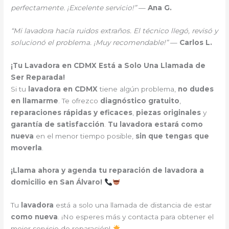
perfectamente. ¡Excelente servicio!”
—
Ana G.
“Mi lavadora hacía ruidos extraños. El técnico llegó, revisó y
solucionó el problema. ¡Muy recomendable!”
—
Carlos L.
¡Tu Lavadora en CDMX Está a Solo Una Llamada de
Ser Reparada!
Si tu
lavadora en CDMX
tiene algún problema,
no dudes
en llamarme
. Te ofrezco
diagnóstico gratuito
,
reparaciones rápidas y eficaces
,
piezas originales
y
garantía de satisfacción
.
Tu lavadora estará como
nueva
en el menor tiempo posible,
sin que tengas que
moverla
.
¡Llama ahora y agenda tu reparación de lavadora a
domicilio en San Álvaro!
Tu
lavadora
está a solo una llamada de distancia de estar
como nueva
. ¡No esperes más y contacta para obtener el
mejor servicio de reparación!