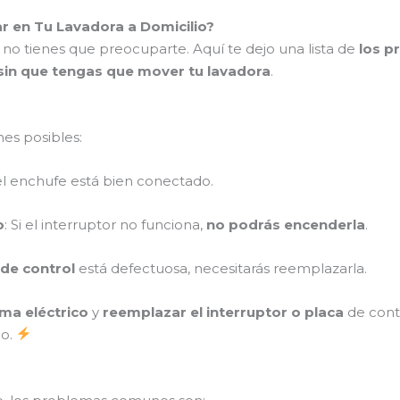
en Tu Lavadora a Domicilio?
 no tienes que preocuparte. Aquí te dejo una lista de
los 
sin que tengas que mover tu lavadora
.
nes posibles:
i el enchufe está bien conectado.
o
: Si el interruptor no funciona,
no podrás encenderla
.
 de control
está defectuosa, necesitarás reemplazarla.
ema eléctrico
y
reemplazar el interruptor o placa
de contr
po.