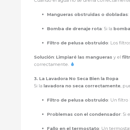
Cuando el agua no se drena correctamente
Mangueras obstruidas o dobladas
Bomba de drenaje rota
: Si la
bomba 
Filtro de pelusa obstruido
: Los filt
Solución
:
Limpiaré las mangueras
y el
fil
correctamente.
3. La Lavadora No Seca Bien la Ropa
Si la
lavadora no seca correctamente
, pu
Filtro de pelusa obstruido
: Un filtr
Problemas con el condensador
: Si
Fallo en el termostato
: Un termosta