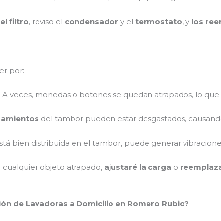
l filtro
, reviso el
condensador
y el
termostato
, y
los ree
er por:
: A veces, monedas o botones se quedan atrapados, lo que
damientos
del tambor pueden estar desgastados, causando
 está bien distribuida en el tambor, puede generar vibraciones
r cualquier objeto atrapado,
ajustaré la carga
o
reemplaza
ción de Lavadoras a Domicilio en Romero Rubio?