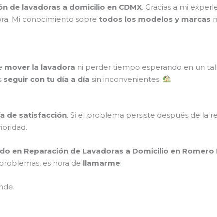
ión de lavadoras a domicilio en CDMX
. Gracias a mi exper
ora. Mi conocimiento sobre
todos los modelos y marcas
m
ue
mover la lavadora
ni perder tiempo esperando en un tal
s
seguir con tu día a día
sin inconvenientes.
a de satisfacción
. Si el problema persiste después de la r
rioridad.
ado en Reparación de Lavadoras a Domicilio en Romero
s problemas, es hora de
llamarme
:
nde.