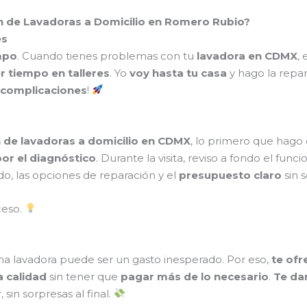
ón de Lavadoras a Domicilio en Romero Rubio?
es
mpo
. Cuando tienes problemas con tu
lavadora en CDMX
,
r tiempo en talleres
. Yo
voy hasta tu casa
y hago la repa
n complicaciones
!
 de lavadoras a domicilio en CDMX
, lo primero que hago
or el diagnóstico
. Durante la visita, reviso a fondo el fun
do, las opciones de reparación y el
presupuesto claro
sin 
ceso.
na lavadora puede ser un gasto inesperado. Por eso,
te ofr
a calidad
sin tener que
pagar más de lo necesario
.
Te da
in sorpresas al final.