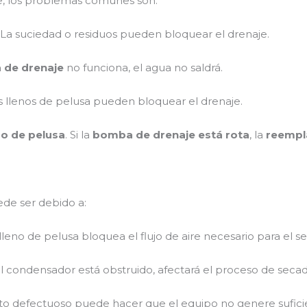
, los problemas comunes son:
: La suciedad o residuos pueden bloquear el drenaje.
de drenaje
no funciona, el agua no saldrá.
ros llenos de pelusa pueden bloquear el drenaje.
tro de pelusa
. Si la
bomba de drenaje está rota
, la
reempl
ede ser debido a:
o lleno de pelusa bloquea el flujo de aire necesario para el s
 el condensador está obstruido, afectará el proceso de secad
to defectuoso puede hacer que el equipo no genere suficie