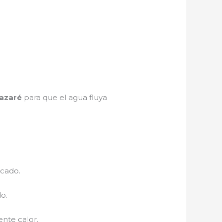
azaré
para que el agua fluya
ecado.
o.
nte calor.