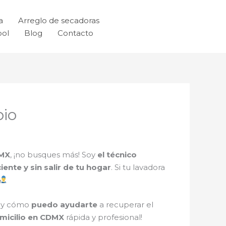
a
Arreglo de secadoras
ool
Blog
Contacto
bio
DMX
, ¡no busques más! Soy
el técnico
ciente y sin salir de tu hogar
. Si tu lavadora
i y cómo
puedo ayudarte
a recuperar el
micilio en CDMX
rápida y profesional!