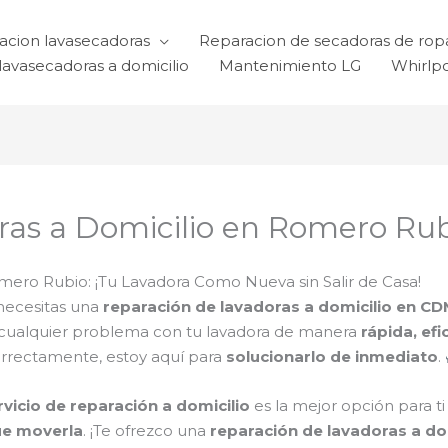
acion lavasecadoras
Reparacion de secadoras de rop
lavasecadoras a domicilio
Mantenimiento LG
Whirlp
ras a Domicilio en Romero Ru
mero Rubio: ¡Tu Lavadora Como Nueva sin Salir de Casa!
necesitas una
reparación de lavadoras a domicilio en C
 cualquier problema con tu lavadora de manera
rápida, efi
orrectamente, estoy aquí para
solucionarlo de inmediato
.
rvicio de reparación a domicilio
es la mejor opción para t
ue moverla
. ¡Te ofrezco una
reparación de lavadoras a do