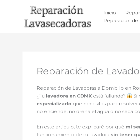
Ir
al
Inicio
Repar
contenido
Reparacion de 
Reparación de Lavado
Reparación de Lavadoras a Domicilio en Ro
¿Tu
lavadora en CDMX
está fallando?
Si 
especializado
que necesitas para resolver
no enciende, no drena el agua o no seca c
En este artículo, te explicaré por qué
mi se
funcionamiento de tu lavadora
sin tener q