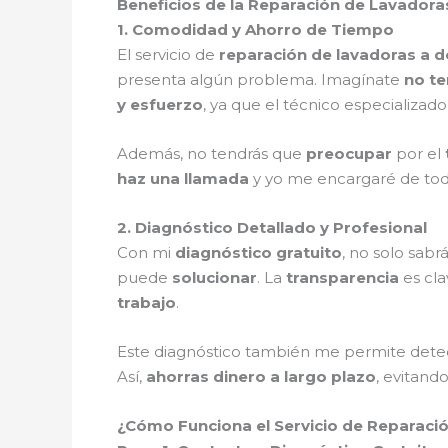
Beneficios de la Reparación de Lavadora
1. Comodidad y Ahorro de Tiempo
El servicio de
reparación de lavadoras a d
presenta algún problema. Imagínate
no te
y esfuerzo
, ya que el técnico especializad
Además, no tendrás que
preocupar
por el
haz una llamada
y yo me encargaré de to
2. Diagnóstico Detallado y Profesional
Con mi
diagnóstico gratuito
, no solo sabr
puede
solucionar
. La
transparencia
es cla
trabajo
.
Este diagnóstico también me permite det
Así,
ahorras dinero a largo plazo
, evitand
¿Cómo Funciona el Servicio de Reparació