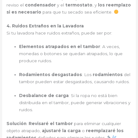
reviso el
condensador
y el
termostato
, y
los reemplazo
si es necesario
para que tu secado sea eficiente.
4. Ruidos Extraños en la Lavadora
Si tu lavadora hace ruidos extraños, puede ser por:
Elementos atrapados en el tambor
: A veces,
monedas o botones se quedan atrapados, lo que
produce ruidos.
Rodamientos desgastados
: Los
rodamientos
del
tambor pueden estar desgastados, causando ruidos.
Desbalance de carga
: Si la ropa no está bien
distribuida en el tambor, puede generar vibraciones y
ruidos.
Solución
:
Revisaré el tambor
para eliminar cualquier
objeto atrapado,
ajustaré la carga
o
reemplazaré los
rodamientos
dañados para eliminar los ruidos.