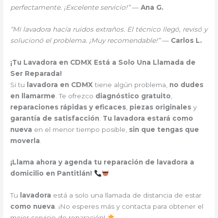
perfectamente. ¡Excelente servicio!”
—
Ana G.
“Mi lavadora hacía ruidos extraños. El técnico llegó, revisó y
solucionó el problema. ¡Muy recomendable!”
—
Carlos L.
¡Tu Lavadora en CDMX Está a Solo Una Llamada de
Ser Reparada!
Si tu
lavadora en CDMX
tiene algún problema,
no dudes
en llamarme
. Te ofrezco
diagnóstico gratuito
,
reparaciones rápidas y eficaces
,
piezas originales
y
garantía de satisfacción
.
Tu lavadora estará como
nueva
en el menor tiempo posible,
sin que tengas que
moverla
.
¡Llama ahora y agenda tu reparación de lavadora a
domicilio en Pantitlán!
Tu
lavadora
está a solo una llamada de distancia de estar
como nueva
. ¡No esperes más y contacta para obtener el
mejor servicio de reparación!