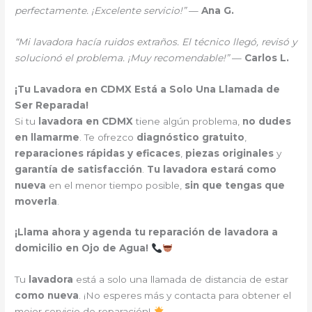
perfectamente. ¡Excelente servicio!”
—
Ana G.
“Mi lavadora hacía ruidos extraños. El técnico llegó, revisó y
solucionó el problema. ¡Muy recomendable!”
—
Carlos L.
¡Tu Lavadora en CDMX Está a Solo Una Llamada de
Ser Reparada!
Si tu
lavadora en CDMX
tiene algún problema,
no dudes
en llamarme
. Te ofrezco
diagnóstico gratuito
,
reparaciones rápidas y eficaces
,
piezas originales
y
garantía de satisfacción
.
Tu lavadora estará como
nueva
en el menor tiempo posible,
sin que tengas que
moverla
.
¡Llama ahora y agenda tu reparación de lavadora a
domicilio en Ojo de Agua!
Tu
lavadora
está a solo una llamada de distancia de estar
como nueva
. ¡No esperes más y contacta para obtener el
mejor servicio de reparación!