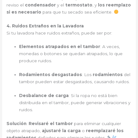
reviso el
condensador
y el
termostato
, y
los reemplazo
si es necesario
para que tu secado sea eficiente.
4. Ruidos Extraños en la Lavadora
Si tu lavadora hace ruidos extraños, puede ser por:
Elementos atrapados en el tambor
: A veces,
monedas o botones se quedan atrapados, lo que
produce ruidos.
Rodamientos desgastados
: Los
rodamientos
del
tambor pueden estar desgastados, causando ruidos.
Desbalance de carga
: Si la ropa no está bien
distribuida en el tambor, puede generar vibraciones y
ruidos.
Solución
:
Revisaré el tambor
para eliminar cualquier
objeto atrapado,
ajustaré la carga
o
reemplazaré los
rodamientos
dañados para eliminar los ruidos.