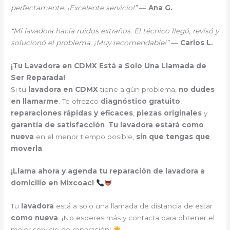
perfectamente. ¡Excelente servicio!”
—
Ana G.
“Mi lavadora hacía ruidos extraños. El técnico llegó, revisó y
solucionó el problema. ¡Muy recomendable!”
—
Carlos L.
¡Tu Lavadora en CDMX Está a Solo Una Llamada de
Ser Reparada!
Si tu
lavadora en CDMX
tiene algún problema,
no dudes
en llamarme
. Te ofrezco
diagnóstico gratuito
,
reparaciones rápidas y eficaces
,
piezas originales
y
garantía de satisfacción
.
Tu lavadora estará como
nueva
en el menor tiempo posible,
sin que tengas que
moverla
.
¡Llama ahora y agenda tu reparación de lavadora a
domicilio en Mixcoac!
Tu
lavadora
está a solo una llamada de distancia de estar
como nueva
. ¡No esperes más y contacta para obtener el
mejor servicio de reparación!