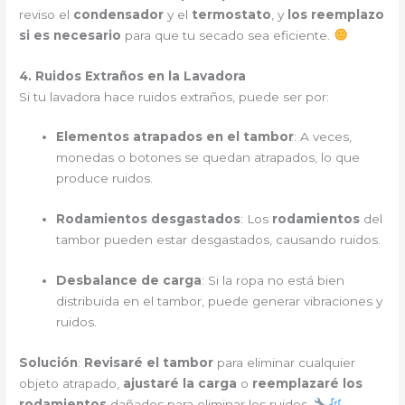
reviso el
condensador
y el
termostato
, y
los reemplazo
si es necesario
para que tu secado sea eficiente.
4. Ruidos Extraños en la Lavadora
Si tu lavadora hace ruidos extraños, puede ser por:
Elementos atrapados en el tambor
: A veces,
monedas o botones se quedan atrapados, lo que
produce ruidos.
Rodamientos desgastados
: Los
rodamientos
del
tambor pueden estar desgastados, causando ruidos.
Desbalance de carga
: Si la ropa no está bien
distribuida en el tambor, puede generar vibraciones y
ruidos.
Solución
:
Revisaré el tambor
para eliminar cualquier
objeto atrapado,
ajustaré la carga
o
reemplazaré los
rodamientos
dañados para eliminar los ruidos.