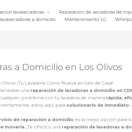
acion lavasecadoras
Reparacion de secadoras de rop
lavasecadoras a domicilio
Mantenimiento LG
Whirlp
as a Domicilio en Los Olivos
Olivos: ¡Tu Lavadora Como Nueva sin Salir de Casa!
necesitas una
reparación de lavadoras a domicilio en C
 cualquier problema con tu lavadora de manera
rápida, efi
orrectamente, estoy aquí para
solucionarlo de inmediato
.
rvicio de reparación a domicilio
es la mejor opción para t
ue moverla
. ¡Te ofrezco una
reparación de lavadoras a do