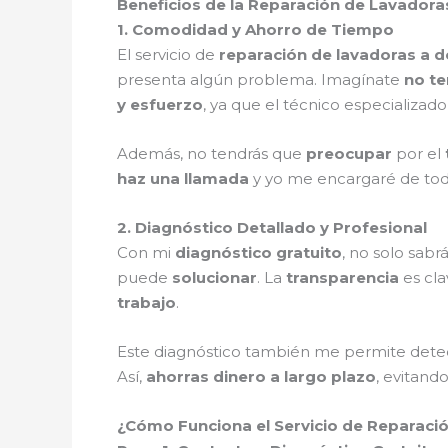
Beneficios de la Reparación de Lavadoras
1. Comodidad y Ahorro de Tiempo
El servicio de
reparación de lavadoras a d
presenta algún problema. Imagínate
no te
y esfuerzo
, ya que el técnico especializad
Además, no tendrás que
preocupar
por el
haz una llamada
y yo me encargaré de to
2. Diagnóstico Detallado y Profesional
Con mi
diagnóstico gratuito
, no solo sabr
puede
solucionar
. La
transparencia
es cla
trabajo
.
Este diagnóstico también me permite det
Así,
ahorras dinero a largo plazo
, evitand
¿Cómo Funciona el Servicio de Reparació