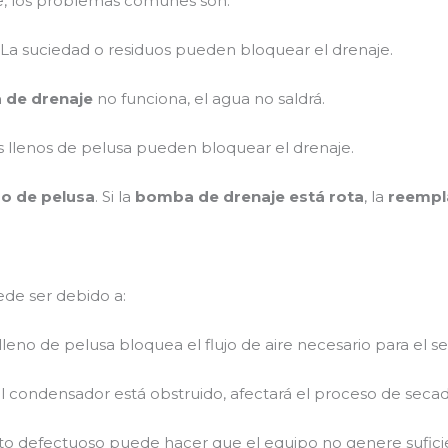
, los problemas comunes son:
: La suciedad o residuos pueden bloquear el drenaje.
de drenaje
no funciona, el agua no saldrá.
ros llenos de pelusa pueden bloquear el drenaje.
tro de pelusa
. Si la
bomba de drenaje está rota
, la
reempl
ede ser debido a:
o lleno de pelusa bloquea el flujo de aire necesario para el s
 el condensador está obstruido, afectará el proceso de secad
to defectuoso puede hacer que el equipo no genere suficie