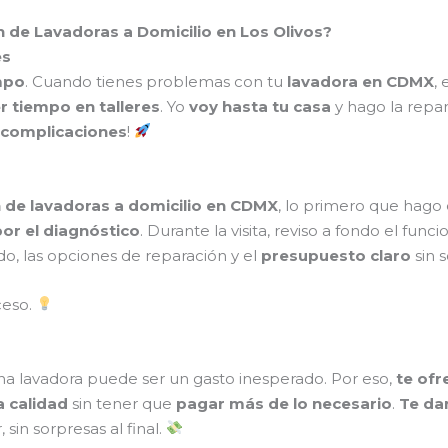
n de Lavadoras a Domicilio en Los Olivos?
es
mpo
. Cuando tienes problemas con tu
lavadora en CDMX
,
r tiempo en talleres
. Yo
voy hasta tu casa
y hago la repa
n complicaciones
!
 de lavadoras a domicilio en CDMX
, lo primero que hago
or el diagnóstico
. Durante la visita, reviso a fondo el fun
do, las opciones de reparación y el
presupuesto claro
sin 
ceso.
na lavadora puede ser un gasto inesperado. Por eso,
te ofr
a calidad
sin tener que
pagar más de lo necesario
.
Te da
in sorpresas al final.