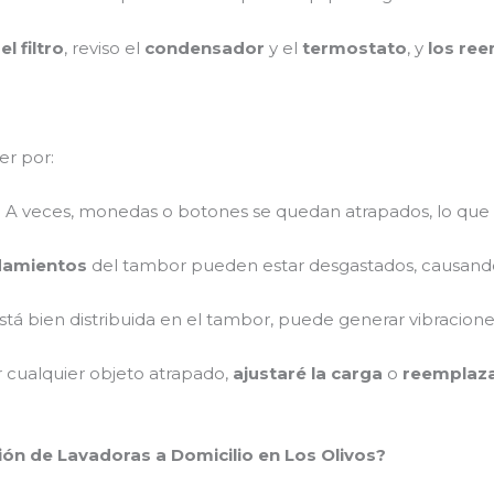
l filtro
, reviso el
condensador
y el
termostato
, y
los ree
er por:
: A veces, monedas o botones se quedan atrapados, lo que
damientos
del tambor pueden estar desgastados, causando
 está bien distribuida en el tambor, puede generar vibraciones
r cualquier objeto atrapado,
ajustaré la carga
o
reemplaza
ión de Lavadoras a Domicilio en Los Olivos?