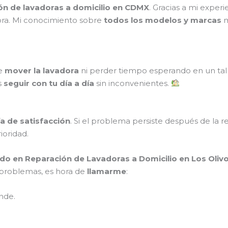
ión de lavadoras a domicilio en CDMX
. Gracias a mi exper
ora. Mi conocimiento sobre
todos los modelos y marcas
m
ue
mover la lavadora
ni perder tiempo esperando en un tal
s
seguir con tu día a día
sin inconvenientes.
a de satisfacción
. Si el problema persiste después de la r
rioridad.
do en Reparación de Lavadoras a Domicilio en Los Oliv
s problemas, es hora de
llamarme
:
nde.