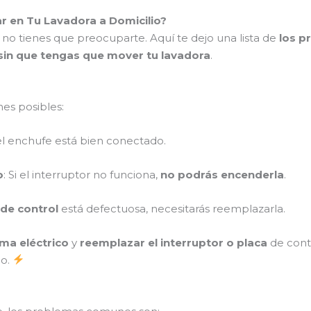
en Tu Lavadora a Domicilio?
 no tienes que preocuparte. Aquí te dejo una lista de
los 
sin que tengas que mover tu lavadora
.
nes posibles:
i el enchufe está bien conectado.
o
: Si el interruptor no funciona,
no podrás encenderla
.
 de control
está defectuosa, necesitarás reemplazarla.
ema eléctrico
y
reemplazar el interruptor o placa
de contr
po.