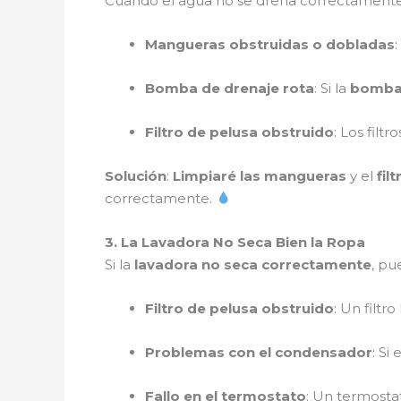
Cuando el agua no se drena correctamente
Mangueras obstruidas o dobladas
Bomba de drenaje rota
: Si la
bomba 
Filtro de pelusa obstruido
: Los filt
Solución
:
Limpiaré las mangueras
y el
fil
correctamente.
3. La Lavadora No Seca Bien la Ropa
Si la
lavadora no seca correctamente
, pu
Filtro de pelusa obstruido
: Un filtr
Problemas con el condensador
: Si
Fallo en el termostato
: Un termosta