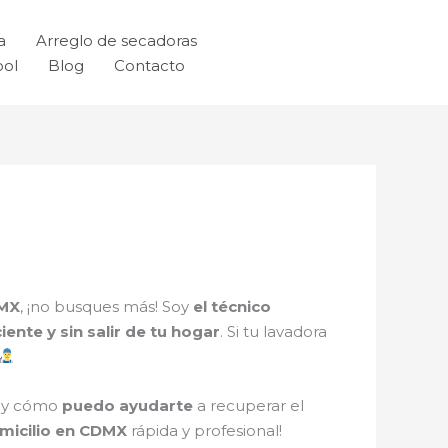
a
Arreglo de secadoras
ool
Blog
Contacto
DMX
, ¡no busques más! Soy
el técnico
ciente y sin salir de tu hogar
. Si tu lavadora
i y cómo
puedo ayudarte
a recuperar el
micilio en CDMX
rápida y profesional!