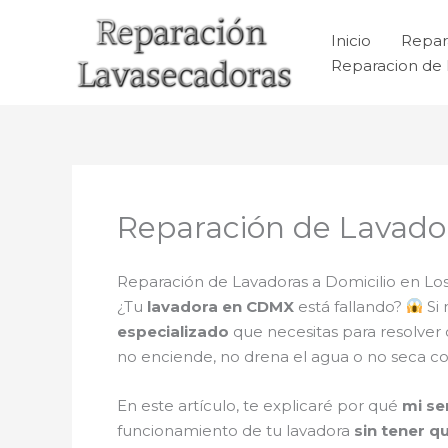
Ir
al
Inicio
Repar
contenido
Reparacion de 
Reparación de Lavador
Reparación de Lavadoras a Domicilio en Los 
¿Tu
lavadora en CDMX
está fallando?
Si 
especializado
que necesitas para resolver
no enciende, no drena el agua o no seca c
En este artículo, te explicaré por qué
mi se
funcionamiento de tu lavadora
sin tener q