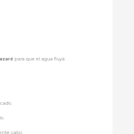
azaré
para que el agua fluya
ecado.
o.
nte calor.