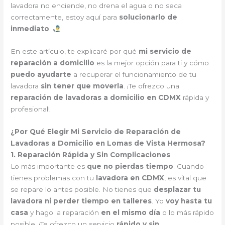
lavadora no enciende, no drena el agua o no seca
correctamente, estoy aquí para
solucionarlo de
inmediato
.
En este artículo, te explicaré por qué
mi servicio de
reparación a domicilio
es la mejor opción para ti y cómo
puedo ayudarte
a recuperar el funcionamiento de tu
lavadora
sin tener que moverla
. ¡Te ofrezco una
reparación de lavadoras a domicilio en CDMX
rápida y
profesional!
¿Por Qué Elegir Mi Servicio de Reparación de
Lavadoras a Domicilio en Lomas de Vista Hermosa?
1. Reparación Rápida y Sin Complicaciones
Lo más importante es
que no pierdas tiempo
. Cuando
tienes problemas con tu
lavadora en CDMX
, es vital que
se repare lo antes posible. No tienes que
desplazar tu
lavadora ni perder tiempo en talleres
. Yo
voy hasta tu
casa
y hago la reparación
en el mismo día
o lo más rápido
posible. ¡Te ofrezco un servicio
rápido y sin