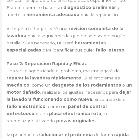
conocer el tipo de problema que estás experimentando.
Esto me permite hacer un
diagnóstico preliminar
y
traerte la
herramienta adecuada
para la reparación.
Al llegar a tu hogar, haré una
revisión completa de la
lavadora
para asegurarme de que no se escape ningún
detalle. Si es necesario, utilizaré
herramientas
especializadas
para identificar cualquier
fallo interno
.
Paso 2: Reparación Rápida y Eficaz
Una vez diagnosticado el problema, me encargaré de
reparar la lavadora rápidamente
. Si el problema es
mecánico
, como un
desgaste de los rodamientos
o
un
motor dañado
, realizaré los ajustes necesarios para
dejar
la lavadora funcionando como nueva
. Si se trata de un
fallo electrónico
, como un
panel de control
defectuoso
o una
placa electrónica rota
, lo
reemplazaré utilizando
piezas originales
.
Mi prioridad es
solucionar el problema
de forma
rápida