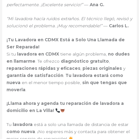
perfectamente. ¡Excelente servicio!”
—
Ana G.
“Mi lavadora hacía ruidos extraños. El técnico llegó, revisó y
solucionó el problema. ¡Muy recomendable!”
—
Carlos L.
¡Tu Lavadora en CDMX Está a Solo Una Llamada de
Ser Reparada!
Si tu
lavadora en CDMX
tiene algún problema,
no dudes
en llamarme
. Te ofrezco
diagnóstico gratuito
,
reparaciones rápidas y eficaces
,
piezas originales
y
garantía de satisfacción
.
Tu lavadora estará como
nueva
en el menor tiempo posible,
sin que tengas que
moverla
.
¡Llama ahora y agenda tu reparación de lavadora a
domicilio en La Villa!
Tu
lavadora
está a solo una llamada de distancia de estar
como nueva
. ¡No esperes más y contacta para obtener el
mejor servicio de reparación!