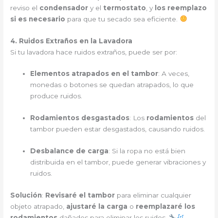
reviso el
condensador
y el
termostato
, y
los reemplazo
si es necesario
para que tu secado sea eficiente.
4. Ruidos Extraños en la Lavadora
Si tu lavadora hace ruidos extraños, puede ser por:
Elementos atrapados en el tambor
: A veces,
monedas o botones se quedan atrapados, lo que
produce ruidos.
Rodamientos desgastados
: Los
rodamientos
del
tambor pueden estar desgastados, causando ruidos.
Desbalance de carga
: Si la ropa no está bien
distribuida en el tambor, puede generar vibraciones y
ruidos.
Solución
:
Revisaré el tambor
para eliminar cualquier
objeto atrapado,
ajustaré la carga
o
reemplazaré los
rodamientos
dañados para eliminar los ruidos.