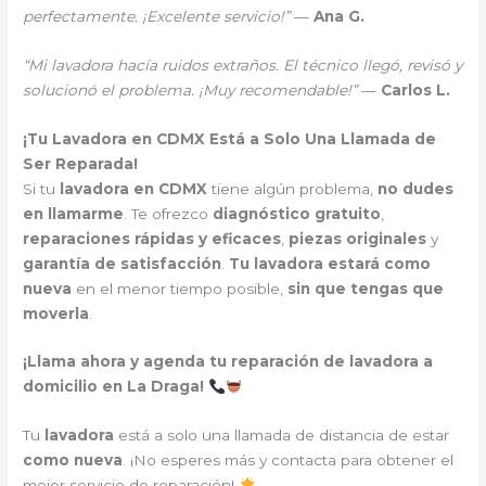
perfectamente. ¡Excelente servicio!”
—
Ana G.
“Mi lavadora hacía ruidos extraños. El técnico llegó, revisó y
solucionó el problema. ¡Muy recomendable!”
—
Carlos L.
¡Tu Lavadora en CDMX Está a Solo Una Llamada de
Ser Reparada!
Si tu
lavadora en CDMX
tiene algún problema,
no dudes
en llamarme
. Te ofrezco
diagnóstico gratuito
,
reparaciones rápidas y eficaces
,
piezas originales
y
garantía de satisfacción
.
Tu lavadora estará como
nueva
en el menor tiempo posible,
sin que tengas que
moverla
.
¡Llama ahora y agenda tu reparación de lavadora a
domicilio en La Draga!
Tu
lavadora
está a solo una llamada de distancia de estar
como nueva
. ¡No esperes más y contacta para obtener el
mejor servicio de reparación!