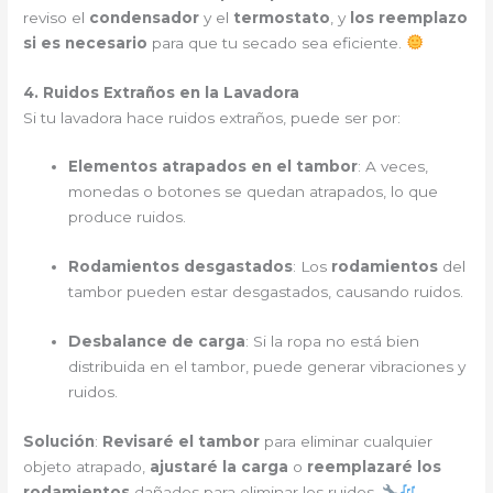
reviso el
condensador
y el
termostato
, y
los reemplazo
si es necesario
para que tu secado sea eficiente.
4. Ruidos Extraños en la Lavadora
Si tu lavadora hace ruidos extraños, puede ser por:
Elementos atrapados en el tambor
: A veces,
monedas o botones se quedan atrapados, lo que
produce ruidos.
Rodamientos desgastados
: Los
rodamientos
del
tambor pueden estar desgastados, causando ruidos.
Desbalance de carga
: Si la ropa no está bien
distribuida en el tambor, puede generar vibraciones y
ruidos.
Solución
:
Revisaré el tambor
para eliminar cualquier
objeto atrapado,
ajustaré la carga
o
reemplazaré los
rodamientos
dañados para eliminar los ruidos.