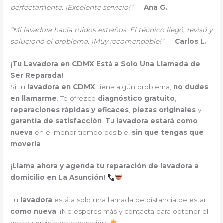
perfectamente. ¡Excelente servicio!”
—
Ana G.
“Mi lavadora hacía ruidos extraños. El técnico llegó, revisó y
solucionó el problema. ¡Muy recomendable!”
—
Carlos L.
¡Tu Lavadora en CDMX Está a Solo Una Llamada de
Ser Reparada!
Si tu
lavadora en CDMX
tiene algún problema,
no dudes
en llamarme
. Te ofrezco
diagnóstico gratuito
,
reparaciones rápidas y eficaces
,
piezas originales
y
garantía de satisfacción
.
Tu lavadora estará como
nueva
en el menor tiempo posible,
sin que tengas que
moverla
.
¡Llama ahora y agenda tu reparación de lavadora a
domicilio en La Asunción!
Tu
lavadora
está a solo una llamada de distancia de estar
como nueva
. ¡No esperes más y contacta para obtener el
mejor servicio de reparación!