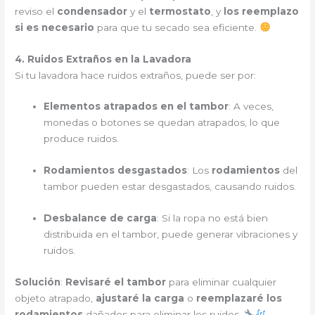
reviso el
condensador
y el
termostato
, y
los reemplazo
si es necesario
para que tu secado sea eficiente.
4. Ruidos Extraños en la Lavadora
Si tu lavadora hace ruidos extraños, puede ser por:
Elementos atrapados en el tambor
: A veces,
monedas o botones se quedan atrapados, lo que
produce ruidos.
Rodamientos desgastados
: Los
rodamientos
del
tambor pueden estar desgastados, causando ruidos.
Desbalance de carga
: Si la ropa no está bien
distribuida en el tambor, puede generar vibraciones y
ruidos.
Solución
:
Revisaré el tambor
para eliminar cualquier
objeto atrapado,
ajustaré la carga
o
reemplazaré los
rodamientos
dañados para eliminar los ruidos.