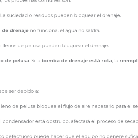
, los problemas comunes son:
: La suciedad o residuos pueden bloquear el drenaje.
de drenaje
no funciona, el agua no saldrá.
ros llenos de pelusa pueden bloquear el drenaje.
tro de pelusa
. Si la
bomba de drenaje está rota
, la
reempl
ede ser debido a:
o lleno de pelusa bloquea el flujo de aire necesario para el s
 el condensador está obstruido, afectará el proceso de secad
to defectuoso puede hacer que el equipo no genere suficie