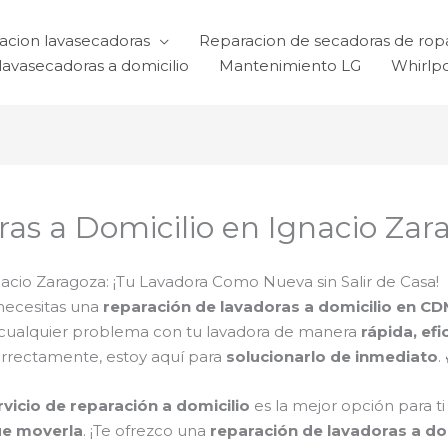
acion lavasecadoras
Reparacion de secadoras de rop
lavasecadoras a domicilio
Mantenimiento LG
Whirlp
as a Domicilio en Ignacio Zar
acio Zaragoza: ¡Tu Lavadora Como Nueva sin Salir de Casa!
necesitas una
reparación de lavadoras a domicilio en C
 cualquier problema con tu lavadora de manera
rápida, efi
orrectamente, estoy aquí para
solucionarlo de inmediato
.
rvicio de reparación a domicilio
es la mejor opción para t
ue moverla
. ¡Te ofrezco una
reparación de lavadoras a do