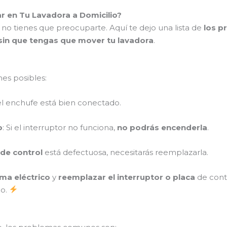
en Tu Lavadora a Domicilio?
 no tienes que preocuparte. Aquí te dejo una lista de
los 
sin que tengas que mover tu lavadora
.
nes posibles:
i el enchufe está bien conectado.
o
: Si el interruptor no funciona,
no podrás encenderla
.
 de control
está defectuosa, necesitarás reemplazarla.
ema eléctrico
y
reemplazar el interruptor o placa
de contr
po.