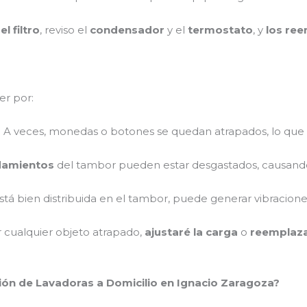
l filtro
, reviso el
condensador
y el
termostato
, y
los ree
er por:
: A veces, monedas o botones se quedan atrapados, lo que
damientos
del tambor pueden estar desgastados, causando
 está bien distribuida en el tambor, puede generar vibraciones
r cualquier objeto atrapado,
ajustaré la carga
o
reemplaza
ción de Lavadoras a Domicilio en Ignacio Zaragoza?