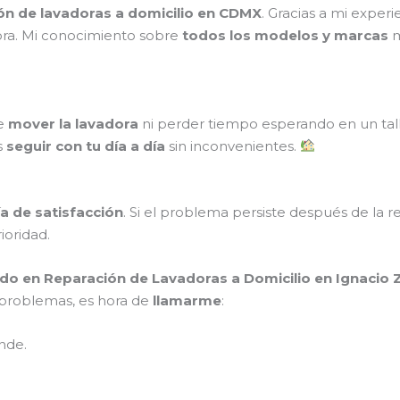
ión de lavadoras a domicilio en CDMX
. Gracias a mi exper
ora. Mi conocimiento sobre
todos los modelos y marcas
m
ue
mover la lavadora
ni perder tiempo esperando en un tal
s
seguir con tu día a día
sin inconvenientes.
a de satisfacción
. Si el problema persiste después de la r
rioridad.
do en Reparación de Lavadoras a Domicilio en Ignacio
s problemas, es hora de
llamarme
:
nde.