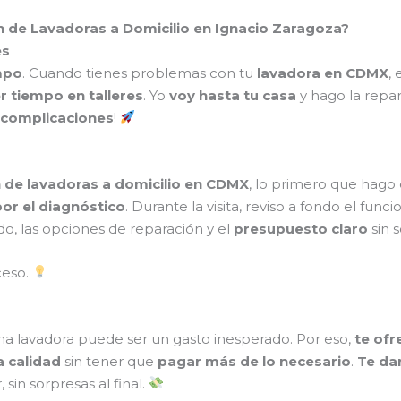
ón de Lavadoras a Domicilio en Ignacio Zaragoza?
es
mpo
. Cuando tienes problemas con tu
lavadora en CDMX
,
r tiempo en talleres
. Yo
voy hasta tu casa
y hago la repa
n complicaciones
!
 de lavadoras a domicilio en CDMX
, lo primero que hago
or el diagnóstico
. Durante la visita, reviso a fondo el fun
do, las opciones de reparación y el
presupuesto claro
sin 
ceso.
na lavadora puede ser un gasto inesperado. Por eso,
te ofr
a calidad
sin tener que
pagar más de lo necesario
.
Te da
in sorpresas al final.