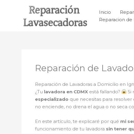
Ir
al
Inicio
Repar
contenido
Reparacion de 
Reparación de Lavador
Reparación de Lavadoras a Domicilio en Ign
¿Tu
lavadora en CDMX
está fallando?
Si 
especializado
que necesitas para resolver
no enciende, no drena el agua o no seca c
En este artículo, te explicaré por qué
mi se
funcionamiento de tu lavadora
sin tener q