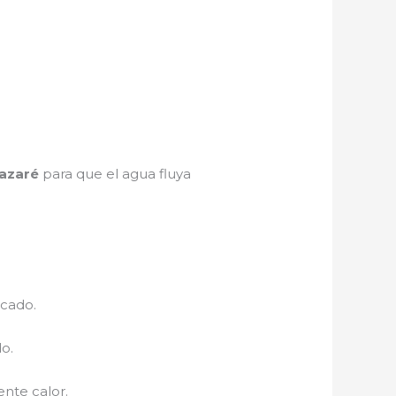
azaré
para que el agua fluya
ecado.
o.
nte calor.