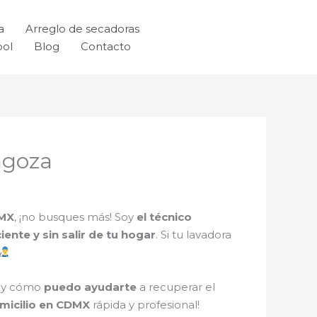
a
Arreglo de secadoras
ool
Blog
Contacto
agoza
DMX
, ¡no busques más! Soy
el técnico
ciente y sin salir de tu hogar
. Si tu lavadora
i y cómo
puedo ayudarte
a recuperar el
micilio en CDMX
rápida y profesional!