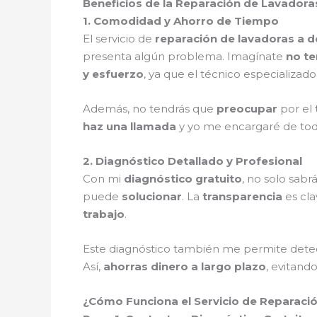
Beneficios de la Reparación de Lavadora
1. Comodidad y Ahorro de Tiempo
El servicio de
reparación de lavadoras a d
presenta algún problema. Imagínate
no te
y esfuerzo
, ya que el técnico especializad
Además, no tendrás que
preocupar
por el
haz una llamada
y yo me encargaré de to
2. Diagnóstico Detallado y Profesional
Con mi
diagnóstico gratuito
, no solo sabr
puede
solucionar
. La
transparencia
es cla
trabajo
.
Este diagnóstico también me permite det
Así,
ahorras dinero a largo plazo
, evitand
¿Cómo Funciona el Servicio de Reparació