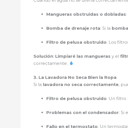
Cuando el agua no se drena correctamente
Mangueras obstruidas o dobladas
Bomba de drenaje rota
: Si la
bomba 
Filtro de pelusa obstruido
: Los filt
Solución
:
Limpiaré las mangueras
y el
fil
correctamente.
3. La Lavadora No Seca Bien la Ropa
Si la
lavadora no seca correctamente
, pu
Filtro de pelusa obstruido
: Un filtr
Problemas con el condensador
: Si
Fallo en el termostato
: Un termosta