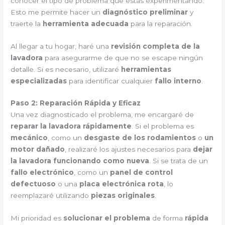
conocer el tipo de problema que estás experimentando.
Esto me permite hacer un
diagnóstico preliminar
y
traerte la
herramienta adecuada
para la reparación.
Al llegar a tu hogar, haré una
revisión completa de la
lavadora
para asegurarme de que no se escape ningún
detalle. Si es necesario, utilizaré
herramientas
especializadas
para identificar cualquier
fallo interno
.
Paso 2: Reparación Rápida y Eficaz
Una vez diagnosticado el problema, me encargaré de
reparar la lavadora rápidamente
. Si el problema es
mecánico
, como un
desgaste de los rodamientos
o
un
motor dañado
, realizaré los ajustes necesarios para
dejar
la lavadora funcionando como nueva
. Si se trata de un
fallo electrónico
, como un
panel de control
defectuoso
o una
placa electrónica rota
, lo
reemplazaré utilizando
piezas originales
.
Mi prioridad es
solucionar el problema
de forma
rápida