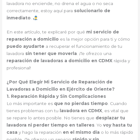
lavadora no enciende, no drena el agua o no seca
correctamente, estoy aquí para
solucionarlo de
inmediato
.
En este artículo, te explicaré por qué
mi servicio de
reparación a domicilio
es la mejor opción para ti y cómo
puedo ayudarte
a recuperar el funcionamiento de tu
lavadora
sin tener que moverla
. ¡Te ofrezco una
reparación de lavadoras a domicilio en CDMX
rápida y
profesional!
¿Por Qué Elegir Mi Servicio de Reparación de
Lavadoras a Domicilio en Ejército de Oriente?
1. Reparación Rápida y Sin Complicaciones
Lo más importante es
que no pierdas tiempo
. Cuando
tienes problemas con tu
lavadora en CDMX
, es vital que
se repare lo antes posible. No tienes que
desplazar tu
lavadora ni perder tiempo en talleres
. Yo
voy hasta tu
casa
y hago la reparación
en el mismo día
o lo más rápido
posible. ¡Te ofrezco un servicio
rápido y sin