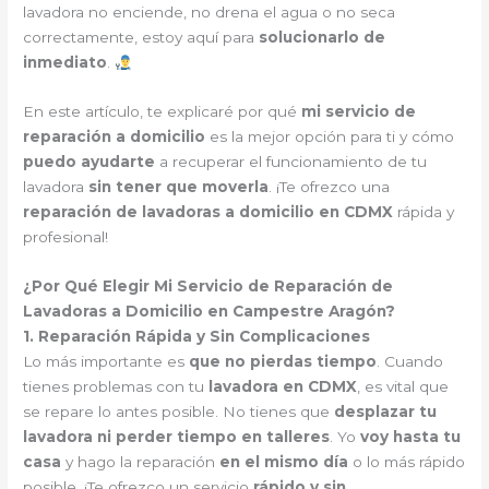
lavadora no enciende, no drena el agua o no seca
correctamente, estoy aquí para
solucionarlo de
inmediato
.
En este artículo, te explicaré por qué
mi servicio de
reparación a domicilio
es la mejor opción para ti y cómo
puedo ayudarte
a recuperar el funcionamiento de tu
lavadora
sin tener que moverla
. ¡Te ofrezco una
reparación de lavadoras a domicilio en CDMX
rápida y
profesional!
¿Por Qué Elegir Mi Servicio de Reparación de
Lavadoras a Domicilio en Campestre Aragón?
1. Reparación Rápida y Sin Complicaciones
Lo más importante es
que no pierdas tiempo
. Cuando
tienes problemas con tu
lavadora en CDMX
, es vital que
se repare lo antes posible. No tienes que
desplazar tu
lavadora ni perder tiempo en talleres
. Yo
voy hasta tu
casa
y hago la reparación
en el mismo día
o lo más rápido
posible. ¡Te ofrezco un servicio
rápido y sin