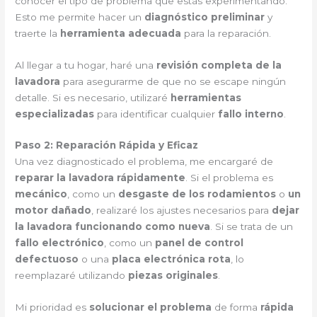
conocer el tipo de problema que estás experimentando.
Esto me permite hacer un
diagnóstico preliminar
y
traerte la
herramienta adecuada
para la reparación.
Al llegar a tu hogar, haré una
revisión completa de la
lavadora
para asegurarme de que no se escape ningún
detalle. Si es necesario, utilizaré
herramientas
especializadas
para identificar cualquier
fallo interno
.
Paso 2: Reparación Rápida y Eficaz
Una vez diagnosticado el problema, me encargaré de
reparar la lavadora rápidamente
. Si el problema es
mecánico
, como un
desgaste de los rodamientos
o
un
motor dañado
, realizaré los ajustes necesarios para
dejar
la lavadora funcionando como nueva
. Si se trata de un
fallo electrónico
, como un
panel de control
defectuoso
o una
placa electrónica rota
, lo
reemplazaré utilizando
piezas originales
.
Mi prioridad es
solucionar el problema
de forma
rápida