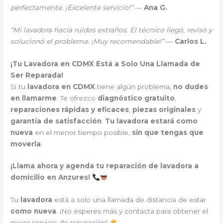
perfectamente. ¡Excelente servicio!”
—
Ana G.
“Mi lavadora hacía ruidos extraños. El técnico llegó, revisó y
solucionó el problema. ¡Muy recomendable!”
—
Carlos L.
¡Tu Lavadora en CDMX Está a Solo Una Llamada de
Ser Reparada!
Si tu
lavadora en CDMX
tiene algún problema,
no dudes
en llamarme
. Te ofrezco
diagnóstico gratuito
,
reparaciones rápidas y eficaces
,
piezas originales
y
garantía de satisfacción
.
Tu lavadora estará como
nueva
en el menor tiempo posible,
sin que tengas que
moverla
.
¡Llama ahora y agenda tu reparación de lavadora a
domicilio en Anzures!
Tu
lavadora
está a solo una llamada de distancia de estar
como nueva
. ¡No esperes más y contacta para obtener el
mejor servicio de reparación!