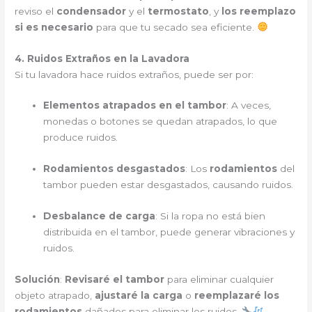
reviso el
condensador
y el
termostato
, y
los reemplazo
si es necesario
para que tu secado sea eficiente.
4. Ruidos Extraños en la Lavadora
Si tu lavadora hace ruidos extraños, puede ser por:
Elementos atrapados en el tambor
: A veces,
monedas o botones se quedan atrapados, lo que
produce ruidos.
Rodamientos desgastados
: Los
rodamientos
del
tambor pueden estar desgastados, causando ruidos.
Desbalance de carga
: Si la ropa no está bien
distribuida en el tambor, puede generar vibraciones y
ruidos.
Solución
:
Revisaré el tambor
para eliminar cualquier
objeto atrapado,
ajustaré la carga
o
reemplazaré los
rodamientos
dañados para eliminar los ruidos.