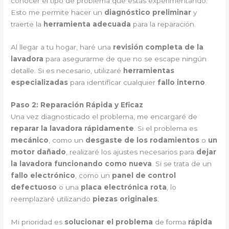
conocer el tipo de problema que estás experimentando.
Esto me permite hacer un
diagnóstico preliminar
y
traerte la
herramienta adecuada
para la reparación.
Al llegar a tu hogar, haré una
revisión completa de la
lavadora
para asegurarme de que no se escape ningún
detalle. Si es necesario, utilizaré
herramientas
especializadas
para identificar cualquier
fallo interno
.
Paso 2: Reparación Rápida y Eficaz
Una vez diagnosticado el problema, me encargaré de
reparar la lavadora rápidamente
. Si el problema es
mecánico
, como un
desgaste de los rodamientos
o
un
motor dañado
, realizaré los ajustes necesarios para
dejar
la lavadora funcionando como nueva
. Si se trata de un
fallo electrónico
, como un
panel de control
defectuoso
o una
placa electrónica rota
, lo
reemplazaré utilizando
piezas originales
.
Mi prioridad es
solucionar el problema
de forma
rápida