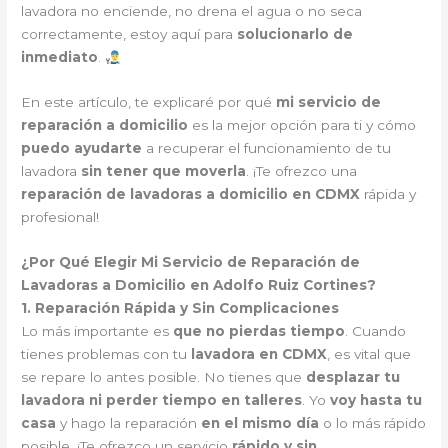
lavadora no enciende, no drena el agua o no seca
correctamente, estoy aquí para
solucionarlo de
inmediato
.
En este artículo, te explicaré por qué
mi servicio de
reparación a domicilio
es la mejor opción para ti y cómo
puedo ayudarte
a recuperar el funcionamiento de tu
lavadora
sin tener que moverla
. ¡Te ofrezco una
reparación de lavadoras a domicilio en CDMX
rápida y
profesional!
¿Por Qué Elegir Mi Servicio de Reparación de
Lavadoras a Domicilio en Adolfo Ruiz Cortines?
1. Reparación Rápida y Sin Complicaciones
Lo más importante es
que no pierdas tiempo
. Cuando
tienes problemas con tu
lavadora en CDMX
, es vital que
se repare lo antes posible. No tienes que
desplazar tu
lavadora ni perder tiempo en talleres
. Yo
voy hasta tu
casa
y hago la reparación
en el mismo día
o lo más rápido
posible. ¡Te ofrezco un servicio
rápido y sin