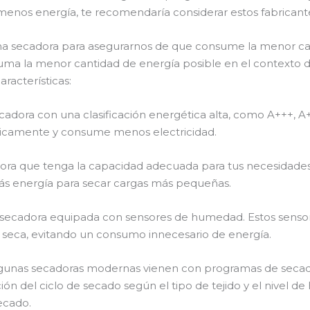
nos energía, te recomendaría considerar estos fabricant
na secadora para asegurarnos de que consume la menor ca
uma la menor cantidad de energía posible en el contexto 
racterísticas:
ecadora con una clasificación energética alta, como A+++, A++
ticamente y consume menos electricidad.
ora que tenga la capacidad adecuada para tus necesidades 
más energía para secar cargas más pequeñas.
 secadora equipada con sensores de humedad. Estos senso
seca, evitando un consumo innecesario de energía.
Algunas secadoras modernas vienen con programas de secado
ón del ciclo de secado según el tipo de tejido y el nivel 
ecado.