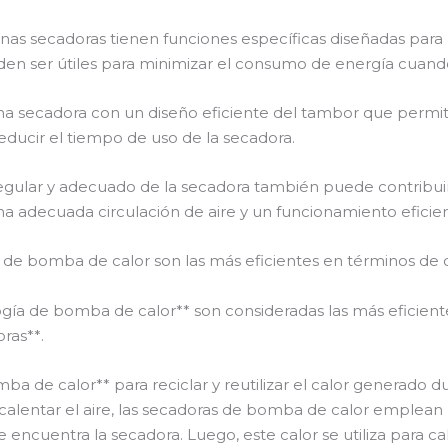
unas secadoras tienen funciones específicas diseñadas para
den ser útiles para minimizar el consumo de energía cuand
una secadora con un diseño eficiente del tambor que permita
educir el tiempo de uso de la secadora.
ular y adecuado de la secadora también puede contribuir a s
 adecuada circulación de aire y un funcionamiento eficien
a de bomba de calor son las más eficientes en términos de
ología de bomba de calor** son consideradas las más efici
ras**.
a de calor** para reciclar y reutilizar el calor generado dur
a calentar el aire, las secadoras de bomba de calor emplea
 encuentra la secadora. Luego, este calor se utiliza para cal