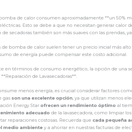
 de bomba de calor consumen aproximadamente **un 50% me
eléctricas. Esto se debe a que no necesitan generar calor d
o de secadoras también son más suaves con las prendas, y
de bomba de calor suelen tener un precio inicial más alto 
onsumo de energía puede compensar este costo adicional.
nte en términos de consumo energético, la opción de una 
 **Reparación de Lavasecadoras**.
onsume menos energía, es crucial considerar factores como 
de gas
son una excelente opción
, ya que utilizan menos el
cación Energy Star
ofrecen un rendimiento óptimo
al tie
ntenimiento adecuado
de la lavasecadora, como limpiar los
vitar reparaciones costosas. Recuerda que
cada pequeña a
 el medio ambiente
y a ahorrar en nuestras facturas de elect