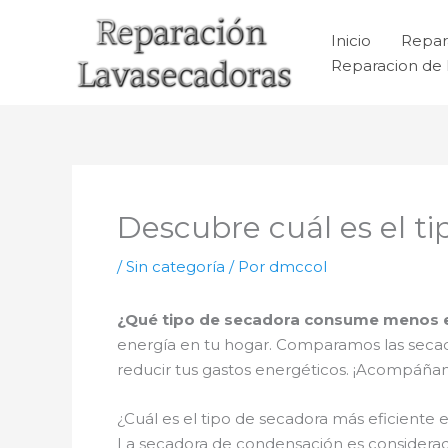
Ir
al
Inicio
Repar
contenido
Reparacion de 
Descubre cuál es el 
/
Sin categoría
/ Por
dmccol
¿Qué tipo de secadora consume menos 
energía en tu hogar. Comparamos las secad
reducir tus gastos energéticos. ¡Acompáñan
¿Cuál es el tipo de secadora más eficiente
La secadora de condensación es considerad