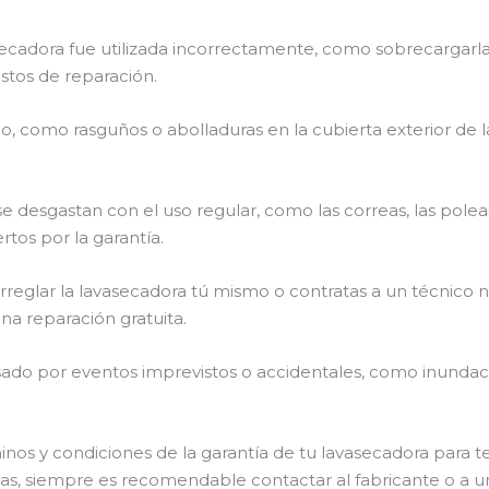
asecadora fue utilizada incorrectamente, como sobrecargarla
stos de reparación.
o, como rasguños o abolladuras en la cubierta exterior de l
 desgastan con el uso regular, como las correas, las polea
tos por la garantía.
 arreglar la lavasecadora tú mismo o contratas a un técnico 
a reparación gratuita.
ado por eventos imprevistos o accidentales, como inundacio
nos y condiciones de la garantía de tu lavasecadora para t
das, siempre es recomendable contactar al fabricante o a u