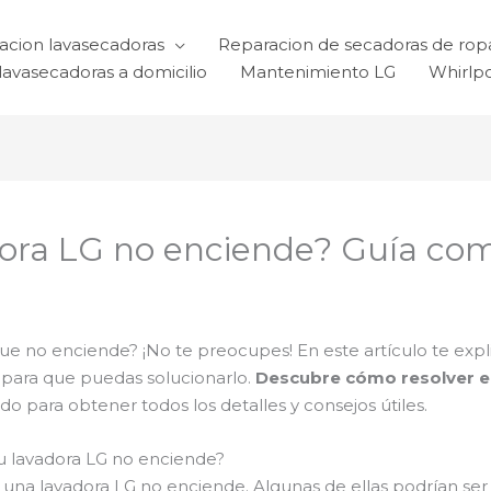
acion lavasecadoras
Reparacion de secadoras de rop
lavasecadoras a domicilio
Mantenimiento LG
Whirlp
dora LG no enciende? Guía com
e no enciende? ¡No te preocupes! En este artículo te expl
para que puedas solucionarlo.
Descubre cómo resolver el
do para obtener todos los detalles y consejos útiles.
tu lavadora LG no enciende?
es una lavadora LG no enciende. Algunas de ellas podrían se