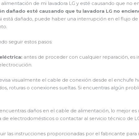
e alimentación de mi lavadora LG y esté causando que no e
ción dañado esté causando que tu lavadora LG no encien
y si está dañado, puede haber una interrupción en el flujo 
to.
do seguir estos pasos:
eléctrica:
antes de proceder con cualquier reparación, es i
 electrocución.
evisa visualmente el cable de conexión desde el enchufe has
os, roturas o conexiones sueltas. Si encuentras algún prob
 encuentras daños en el cable de alimentación, lo mejor e
a de electrodomésticos o contactar al servicio técnico de 
ir las instrucciones proporcionadas por el fabricante para