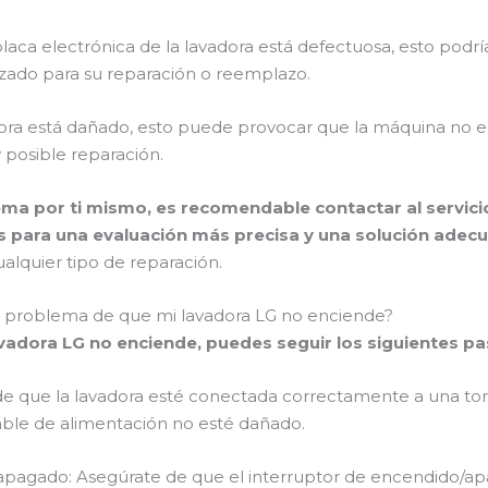
placa electrónica de la lavadora está defectuosa, esto podrí
lizado para su reparación o reemplazo.
dora está dañado, esto puede provocar que la máquina no e
y posible reparación.
ema por ti mismo, es recomendable contactar al servicio
s para una evaluación más precisa y una solución adec
ualquier tipo de reparación.
l problema de que mi lavadora LG no enciende?
vadora LG no enciende, puedes seguir los siguientes pa
ate de que la lavadora esté conectada correctamente a una 
ble de alimentación no esté dañado.
pagado: Asegúrate de que el interruptor de encendido/apa