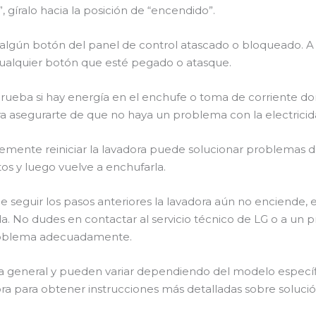
, gíralo hacia la posición de “encendido”.
 hay algún botón del panel de control atascado o bloqueado. 
cualquier botón que esté pegado o atasque.
mprueba si hay energía en el enchufe o toma de corriente d
a asegurarte de que no haya un problema con la electricid
plemente reiniciar la lavadora puede solucionar problemas d
os y luego vuelve a enchufarla.
s de seguir los pasos anteriores la lavadora aún no enciende
da. No dudes en contactar al servicio técnico de LG o a un 
problema adecuadamente.
a general y pueden variar dependiendo del modelo específ
dora para obtener instrucciones más detalladas sobre solu