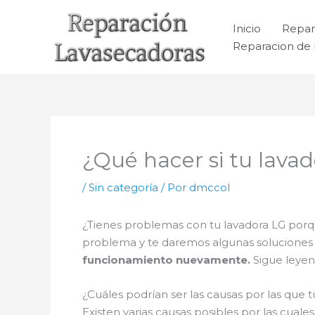
Ir
al
Inicio
Repar
contenido
Reparacion de 
¿Qué hacer si tu lava
/
Sin categoría
/ Por
dmccol
¿Tienes problemas con tu lavadora LG porqu
problema y te daremos algunas soluciones 
funcionamiento nuevamente.
Sigue leyen
¿Cuáles podrían ser las causas por las que 
Existen varias causas posibles por las cual