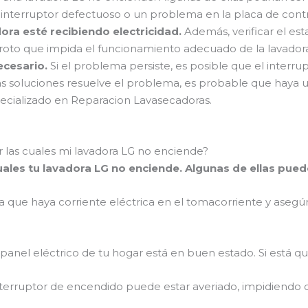
 interruptor defectuoso o un problema en la placa de cont
ora esté recibiendo electricidad.
Además, verificar el es
roto que impida el funcionamiento adecuado de la lavador
ecesario.
Si el problema persiste, es posible que el interr
s soluciones resuelve el problema, es probable que haya un
pecializado en Reparacion Lavasecadoras.
 las cuales mi lavadora LG no enciende?
ales tu lavadora LG no enciende. Algunas de ellas puede
ca que haya corriente eléctrica en el tomacorriente y asegú
el panel eléctrico de tu hogar está en buen estado. Si está
nterruptor de encendido puede estar averiado, impidiendo qu