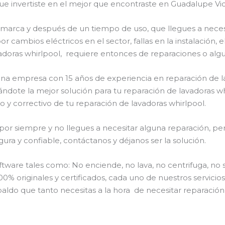
ue invertiste en el mejor que encontraste en Guadalupe Vic
a marca y después de un tiempo de uso, que llegues a nece
or cambios eléctricos en el sector, fallas en la instalación
adoras whirlpool, requiere entonces de reparaciones o algu
 una empresa con 15 años de experiencia en reparación de l
dándote la mejor solución para tu reparación de lavadoras wh
 y correctivo de tu reparación de lavadoras whirlpool.
or siempre y no llegues a necesitar alguna reparación, per
ra y confiable, contáctanos y déjanos ser la solución.
are tales como: No enciende, no lava, no centrifuga, no 
00% originales y certificados, cada uno de nuestros servici
aldo que tanto necesitas a la hora de necesitar reparación