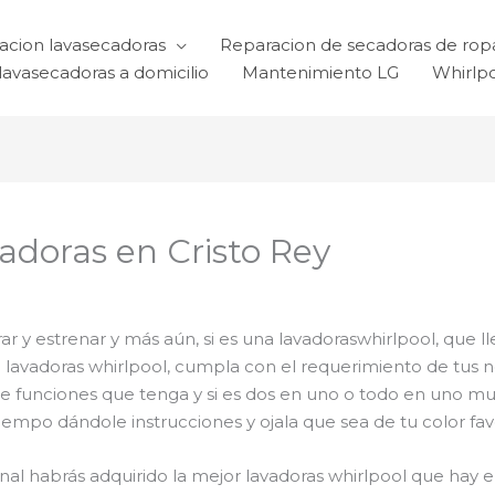
acion lavasecadoras
Reparacion de secadoras de rop
lavasecadoras a domicilio
Mantenimiento LG
Whirlp
doras en Cristo Rey
 y estrenar y más aún, si es una lavadoraswhirlpool, que ll
el lavadoras whirlpool, cumpla con el requerimiento de tu
de funciones que tenga y si es dos en uno o todo en uno muc
mpo dándole instrucciones y ojala que sea de tu color favo
final habrás adquirido la mejor lavadoras whirlpool que ha