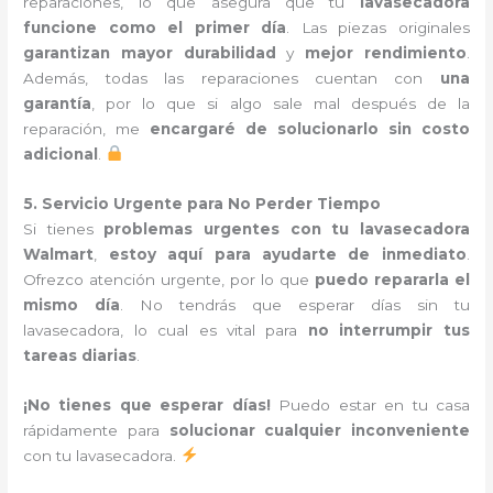
reparaciones, lo que asegura que tu
lavasecadora
funcione como el primer día
. Las piezas originales
garantizan mayor durabilidad
y
mejor rendimiento
.
Además, todas las reparaciones cuentan con
una
garantía
, por lo que si algo sale mal después de la
reparación, me
encargaré de solucionarlo sin costo
adicional
.
5. Servicio Urgente para No Perder Tiempo
Si tienes
problemas urgentes con tu lavasecadora
Walmart
,
estoy aquí para ayudarte de inmediato
.
Ofrezco atención urgente, por lo que
puedo repararla el
mismo día
. No tendrás que esperar días sin tu
lavasecadora, lo cual es vital para
no interrumpir tus
tareas diarias
.
¡No tienes que esperar días!
Puedo estar en tu casa
rápidamente para
solucionar cualquier inconveniente
con tu lavasecadora.